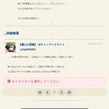
緩くRP要素も入ってもいいし、メタってもいい
そんな自由があっていいじゃない。
そんな自由な雑談スレ
→詳細検索
[2018-06-01 21:47:10]
【
優心の恩寵
】
ポテト
＝
アークライト
（
p3p000294
）
……水着や浴衣の前に、お前はパンツ泥棒を頑張って捕まえて来い
取りあえずサーカスは逃げて、幻想に平穏が戻って来たな
とは言えサーカスを捕らえるのはこれからが本番だが
キャラクターを選択してください。
1
« first
‹
next ›
last »
prev