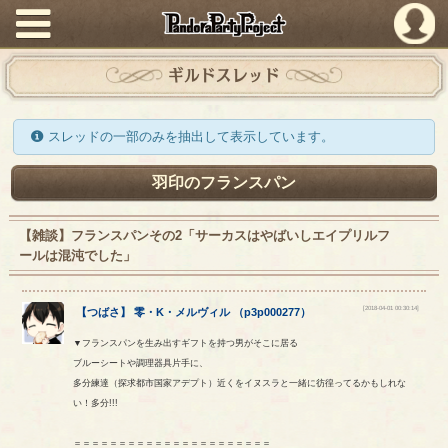
PandoraPartyProject
ギルドスレッド
スレッドの一部のみを抽出して表示しています。
羽印のフランスパン
【雑談】フランスパンその2「サーカスはやばいしエイプリルフ
ールは混沌でした」
[2018-04-01 00:30:14]
【
つばさ
】
零
・
K
・
メルヴィル
（
p3p000277
）
▼フランスパンを生み出すギフトを持つ男がそこに居る
ブルーシートや調理器具片手に、
多分練達（探求都市国家アデプト）近くをイヌスラと一緒に彷徨ってるかもしれな
い！多分!!!
＝＝＝＝＝＝＝＝＝＝＝＝＝＝＝＝＝＝＝＝＝＝