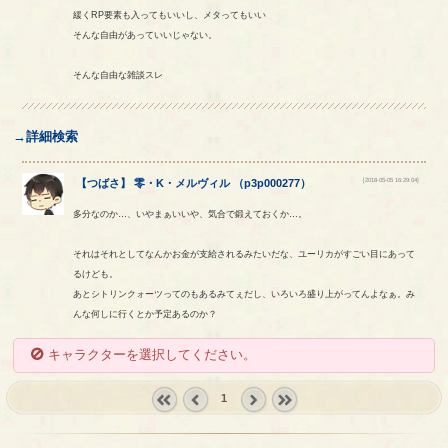
緩くRP要素も入ってもいいし、メタってもいい
そんな自由があっていいじゃない。
そんな自由な雑談スレ
→詳細検索
[2018-05-05 16:29:04]
【
つばさ
】
零
・
K
・
メルヴィル
（
p3p000277
）
多分なのか…、いやまぁいいや、気合で鍛えておくか…。
それはそれとしてなんかお金が支給されるみたいだな、ユーリカがすごい目にあって
るけども。
あとシトリンクォーツってのもあるみてぇだし、いろいろ盛り上がってんよなぁ。み
んな何しに行くとか予定あるのか？
キャラクターを選択してください。
1
« first
‹
next ›
last »
prev