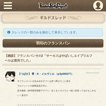
PandoraPartyProject
ギルドスレッド
スレッドの一部のみを抽出して表示しています。
羽印のフランスパン
【雑談】フランスパンその2「サーカスはやばいしエイプリルフ
ールは混沌でした」
[2018-04-01 00:30:14]
【
つばさ
】
零
・
K
・
メルヴィル
（
p3p000277
）
▼フランスパンを生み出すギフトを持つ男がそこに居る
ブルーシートや調理器具片手に、
多分練達（探求都市国家アデプト）近くをイヌスラと一緒に彷徨ってるかもしれな
い！多分!!!
＝＝＝＝＝＝＝＝＝＝＝＝＝＝＝＝＝＝＝＝＝＝