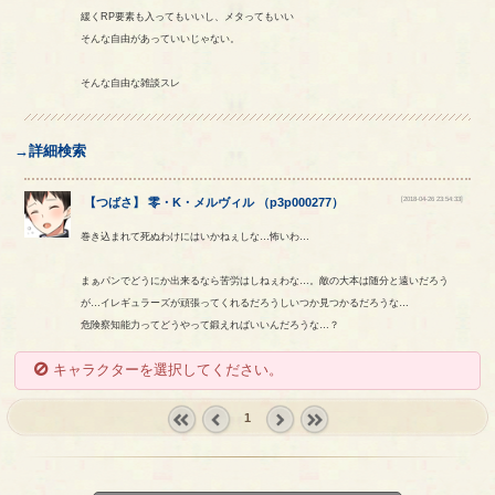
緩くRP要素も入ってもいいし、メタってもいい
そんな自由があっていいじゃない。
そんな自由な雑談スレ
→詳細検索
[2018-04-26 23:54:33]
【
つばさ
】
零
・
K
・
メルヴィル
（
p3p000277
）
巻き込まれて死ぬわけにはいかねぇしな…怖いわ…
まぁパンでどうにか出来るなら苦労はしねぇわな…。敵の大本は随分と遠いだろう
が…イレギュラーズが頑張ってくれるだろうしいつか見つかるだろうな…
危険察知能力ってどうやって鍛えればいいんだろうな…？
キャラクターを選択してください。
1
« first
‹
next ›
last »
prev