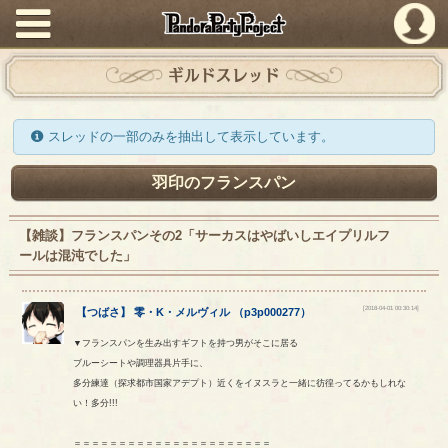
PandoraPartyProject
ギルドスレッド
スレッドの一部のみを抽出して表示しています。
羽印のフランスパン
【雑談】フランスパンその2「サーカスはやばいしエイプリルフ
ールは混沌でした」
[2018-04-01 00:30:14]
【
つばさ
】
零
・
K
・
メルヴィル
（
p3p000277
）
▼フランスパンを生み出すギフトを持つ男がそこに居る
ブルーシートや調理器具片手に、
多分練達（探求都市国家アデプト）近くをイヌスラと一緒に彷徨ってるかもしれな
い！多分!!!
＝＝＝＝＝＝＝＝＝＝＝＝＝＝＝＝＝＝＝＝＝＝