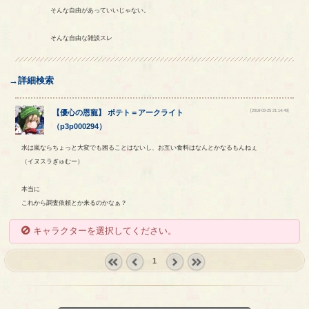
そんな自由があっていいじゃない。
そんな自由な雑談スレ
→詳細検索
[2018-03-25 21:14:49]
【
優心の恩寵
】
ポテト
＝
アークライト
（
p3p000294
）
水は嵐ならちょっと大変でも困ることはないし、お互い食料はなんとかなるもんねぇ
（イヌスラぎゅむー）
本当に
これから調査依頼とか来るのかなぁ？
キャラクターを選択してください。
1
« first
‹
next ›
last »
prev