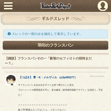
PandoraPartyProject
ギルドスレッド
スレッドの一部のみを抽出して表示しています。
羽印のフランスパン
【雑談】フランスパンその一「叡智のセフィロトの招待まだ
ー？」
[2017-11-14 22:49:11]
【
つばさ
】
零
・
K
・
メルヴィル
（
p3p000277
）
▼フランスパンを生み出すギフトを持つ男がそこに居る
ブルーシートや調理器具片手に、多分練達（探求都市国家アデプト）を彷徨う…予定
だ！
＝＝＝＝＝＝＝＝＝＝＝＝＝＝＝＝＝＝＝＝＝＝
緩くRP要素も入ってもいいし、メタってもいい