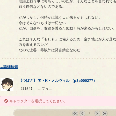
理論上戦う事は可能らしいのだが、そんなことを言われて
戦う自信などないのである。
だがしかし、何時かは戦う日が来るかもしれない。
今はそんなつもりは一切ない
だが、自身を、友達を護るため動く時が来るかもしれない
これはそんな「もしも」に備えるため、空き地とか人が居
力を蓄えるスレだ
なので上谷・零以外は発言禁止なのだ
→詳細検索
【
つばさ
】
零
・
K
・
メルヴィル
（
p3p000277
）
【1154】……フゥ…
キャラクターを選択してください。
1