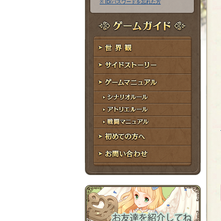
※ ID/パスワードを忘れた方
ア
ワ
ド
ー
レ
ド
ゲームガイド
ス
世界観
サイドストーリー
ゲームマニュアル
シナリオルール
アトリエルール
戦闘マニュアル
初めての方へ
お問い合わせ