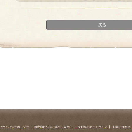
«
‹
next
last
first
prev
›
»
戻る
プライバシーポリシー
特定商取引法に基づく表示
二次創作のガイドライン
お問い合わせ