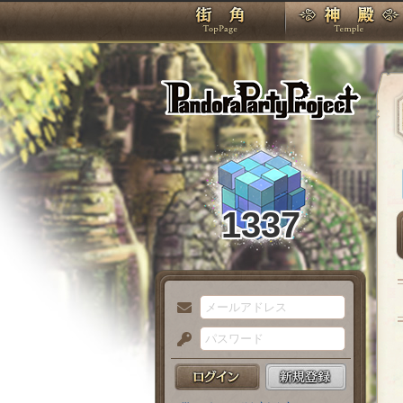
TOP
Pando
1337
メ
ー
パ
ル
ス