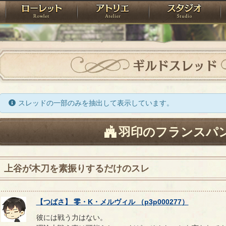
神殿
ローレット
アトリエ
raPartyProject
ギルドスレッド
スレッドの一部のみを抽出して表示しています。
羽印のフランスパ
上谷が木刀を素振りするだけのスレ
【
つばさ
】
零
・
K
・
メルヴィル
（
p3p000277
）
彼には戦う力はない。