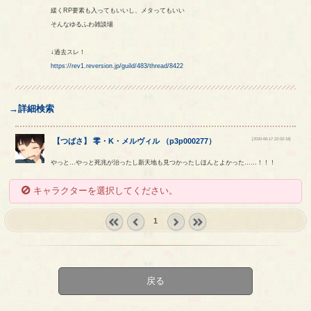
緩くRP要素も入ってもいいし、メタってもいい
そんなゆるふわ雑談場
↓過去スレ！
https://rev1.reversion.jp/guild/483/thread/8422
→詳細検索
[2020-06-17 22:02:18]
【
つばさ
】
零
・
K
・
メルヴィル
（
p3p000277
）
やっと…やっと死兆が治ったし新天地も見つかったしほんとよかった……！！！
キャラクターを選択してください。
1
« first
‹
next ›
last »
prev
戻る