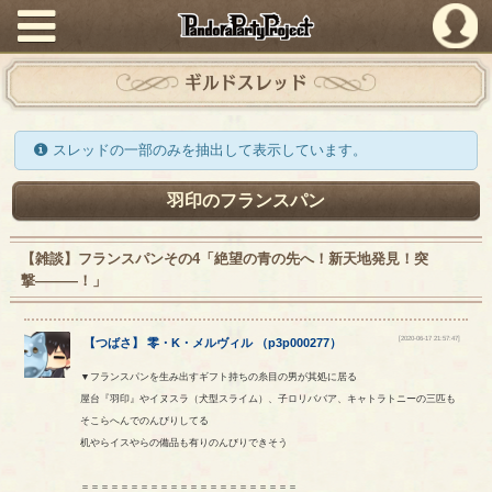
PandoraPartyProject
ギルドスレッド
スレッドの一部のみを抽出して表示しています。
羽印のフランスパン
【雑談】フランスパンその4「絶望の青の先へ！新天地発見！突
撃―――！」
[2020-06-17 21:57:47]
【
つばさ
】
零
・
K
・
メルヴィル
（
p3p000277
）
▼フランスパンを生み出すギフト持ちの糸目の男が其処に居る
屋台『羽印』やイヌスラ（犬型スライム）、子ロリババア、キャトラトニーの三匹も
そこらへんでのんびりしてる
机やらイスやらの備品も有りのんびりできそう
＝＝＝＝＝＝＝＝＝＝＝＝＝＝＝＝＝＝＝＝＝＝