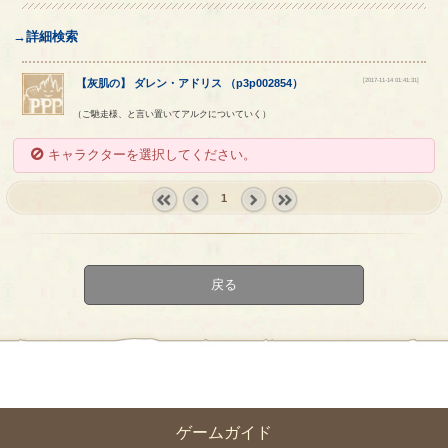
→詳細検索
[2017-11-14 01:41:31]
【
灰肌の
】
ダレン
・
アドリス
（
p3p002854
）
（ご馳走様、と言い置いてアルクについていく）
キャラクターを選択してください。
1
« first
‹
next ›
last »
prev
戻る
ゲームガイド