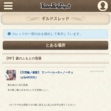
PandoraPartyProject
ギルドスレッド
スレッドの一部のみを抽出して表示しています。
とある場所
【RP】森のふもとの宿屋
[2017-11-13 00:47:35]
【
天気輪ノ銀影
】
ランベール
＝
D
＝
ノーチェ
（
p3p001931
）
森を抜けた先の宿屋。
冬の晩ご飯に出るボルシチが名物らしい。
（※ドラマ中は背後でその場に居る人に乱入の許可を得てください）