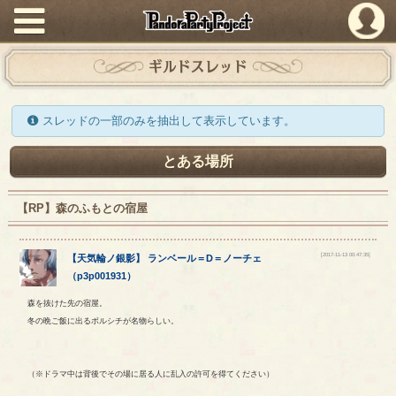
PandoraPartyProject
ギルドスレッド
スレッドの一部のみを抽出して表示しています。
とある場所
【RP】森のふもとの宿屋
[2017-11-13 00:47:35]
【
天気輪ノ銀影
】
ランベール
＝
D
＝
ノーチェ
（
p3p001931
）
森を抜けた先の宿屋。
冬の晩ご飯に出るボルシチが名物らしい。
（※ドラマ中は背後でその場に居る人に乱入の許可を得てください）