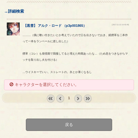
→詳細検索
[2017-11-13 14:43:49]
【
黒雪
】
アルク
・
ロード
（
p3p001865
）
………（偶に喰い付きたいとか考えていたので口を出さないでおき、紙煙草を二本作
って一本をランベールに差し出した）
煙草（コレ）も発情期で我慢してると増えた時期あったな…（ため息をつきながらマ
ッチを取り出し火を付ける）
…ウイスキーでいい。ストレートの。氷とか薄くなるし
キャラクターを選択してください。
1
« first
‹
next ›
last »
prev
戻る