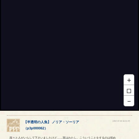
＋
□
－
[2017-07-30 16:21:47]
【
半透明の人魚
】
ノリア
・
ソーリア
（
p3p000062
）
段々と人がいらして下さいましたけど……実はわたし、こういうことをするのは初め