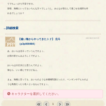
てでちょっぴり不安ですの。
皆様、海種といってもいろんな方々でしょうし、みんなが安心して過ごせる場所を作
れるでしょうか？
→詳細検索
[2017-08-07 02:07:47]
【
遠い海からやってきたトド
】
北斗
（
p3p000484
）
あ、おいらは北斗っていうんですよぅ。
お初の皆さんはよろしくですよぅ。
おいらは大丈夫だと思うんですよぅ。
海なら、いい感じですけどねぇ。
まぁ、海種と言っても、おいらのような水棲哺乳類だったり、ペンギンやアヒルのよ
うな鳥類だったり色々といるもんですよぅ。
キャラクターを選択してください。
1