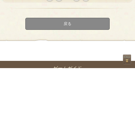
« first
‹
next ›
last »
prev
戻る
ゲームガイド
世界観
サイドストーリー
ゲームマニュアル
初めての方へ
利用規約
プライバシーポリシー
特定商取引法に基づく表示
二次創作のガイドライン
お問い合
わせ
Re:version
© 2017 Re:version.