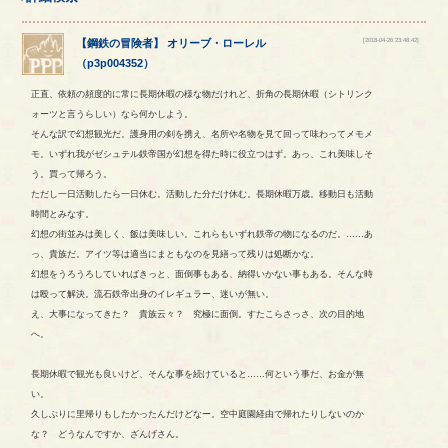
[2018-04-26 23:48:42]
【
鋼鉄の冒険者
】
オリーブ
・
ローレル
（
p3p004352
）
正直、依頼の頻度的に常に長期休暇の様な物だけれど、折角の長期休暇（シトリンク
ォーツと言うらしい）なら何かしよう。
そんな訳で幻想観光だ。護身用の剣を携え、名所や名物を見て回って味わってメモメ
モ。いずれ我がゼシュテル鉄帝国が幻想を得た時に役立つはず。あっ、これ美味しそ
う。買って帰ろう。
ただし一日活動したら一日休む。活動した分だけ休む。長期休暇万歳。移動日も活動
時間とみなす。
幻想の街並みは美しく、飯は美味しい。これらもいずれ鉄帝の物になるのだ。……あ
っ、貴族だ。アイツ等は適当にまともなのを見繕って残りは処断かな。
幻想をうろうろしていればきっと、面倒事もある、納得いかない事もある。そんな時
は殴って解決。流石鉄帝出身のイレギュラー、迷いが無い。
え、大事になってきた？ 貴族云々？ 究極に面倒。すたこらさっさ、次の目的地
へ。
長期休暇で観光も良いけど、そんな事を続けていると……何という事だ、お金が無
い。
久しぶりに里帰りもしたかったんだけどなー。空中庭園経由で帰れたりしないのか
な？ どうなんですか、ざんげさん。