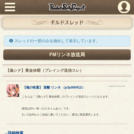
PandoraPartyProject
ギルドスレッド
スレッドの一部のみを抽出して表示しています。
FMリンネ放送局
【偽シナ】黄金休暇（プレイング送信スレ）
[2018-04-25 19:01:50]
【
魂の牧童
】
巡離
リンネ
（
p3p000412
）
こちらは『【偽シナ】黄金休暇』のプレイング送信スレッドになります。
締切は5/1一杯（ロスタイムあり）です。
1レス以内ならご自由に書いてください。適当に取捨選択します。
→詳細検索