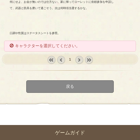
何にせよ、お金が無いのでは仕方ない。家に帰ってローレットに依頼参加を申請し
て、武器と防具を磨いて過ごそう。次は何時頃当選するかな。
口調や性質はステータスシートを参照。
キャラクターを選択してください。
1
« first
‹
next ›
last »
prev
戻る
ゲームガイド