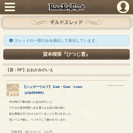
PandoraPartyProject
ギルドスレッド
スレッドの一部のみを抽出して表示しています。
貸本喫茶『ひつじ雲』
【昼：RP】おおかみのいえ
[2019-01-11 18:44:11]
【
シュガーウルフ
】
Gaw
・
Gaw
・
Lowe
（
p3p004469
）
年が明けて数日経ったある日のこと。
アナタが貸本喫茶へ足を運ぶとお店の扉の前に
妙な看板が立てかけられていることに気づきました。
安いベニヤ板に、ペンキでこう書かれています。
『おみせを はいじゃっく したぞ。