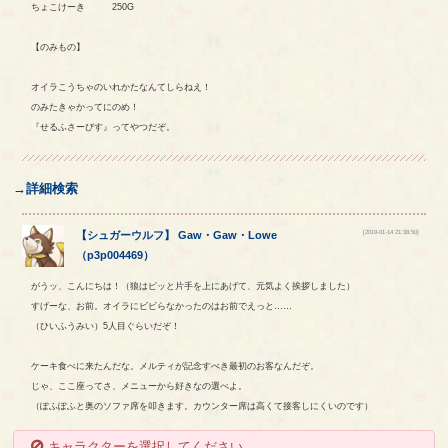
ちょこけーき 250G
【のみもの】
オイラこうちゃのいれかたなんてしらねえ！
のみたきゃかってにのめ！
『せるふさーびす』ってやつだぞ。
→詳細検索
[2019-01-14 21:38:50]
【
シュガーウルフ
】
Gaw
・
Gaw
・
Lowe
（
p3p004469
）
がうッ、こんにちは！（狼はピッと片手を上にあげて、元気よく挨拶しました）
すげーな、お前。オイラにビビらなかったのはお前でえっと……
（ひいふうみい）5人目ぐらいだぞ！
ケーキ食べに来たんだな。メルティが記念すべき最初のお客なんだぞ。
じゃ、ここ座ってさ、メニューから好きなの選べよ。
（ぽふぽふと奥のソファ席を叩きます。カウンター席は高くて接客しにくいのです）
キャラクターを選択してください。