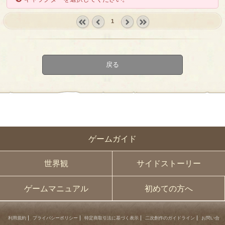
1
« first
‹
next ›
last »
prev
戻る
ゲームガイド
世界観
サイドストーリー
ゲームマニュアル
初めての方へ
利用規約
プライバシーポリシー
特定商取引法に基づく表示
二次創作のガイドライン
お問い合