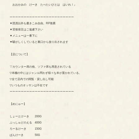
おおかみの けーき たべたいひとは はいれ！』
ーーーーーーーーーーーーーーーーーーーーーーー
▼団員以外も書きこみ自由。RP推薦
▼背後発言はご遠慮下さい
▼メニューは一番下に
▼騒がしくしていると裏口から放り出されます
【店について】
▽カウンター席の他、ソファ席も用意されている
▽本棚の中にはジャンル問わず様々な本が置かれている。
▽全て店内での閲覧・貸し出し可能
▽いつものオッサンは不在です
ーーーーーーーーーーーーーーーーーーーーーーー
【めにゅー】
しょーとけーき 200G
ぶっしゅどのえる 400G
ろーるけーき 150G
ぱんけーき 50G