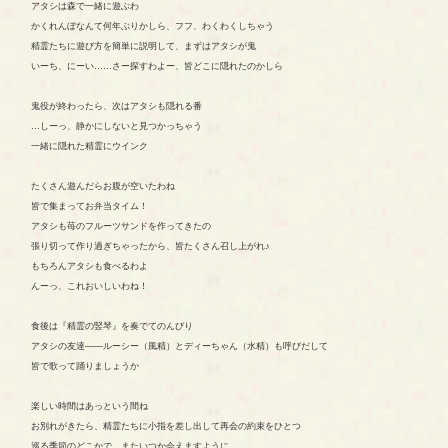
アタシは森で一緒に遊ぶわ
かくれんぼなんて何年ぶりかしら、フフ、わくわくしちゃう
精霊たちに遊び方を簡単に説明して、まずはアタシが鬼
いーち、にーい……さー探すわよー、皆どこに隠れたのかしら
鬼役が終わったら、次はアタシも隠れる番
…しーっ、静かにしないと見つかっちゃう
一緒に隠れた精霊にウインク
たくさん遊んだらお腹が空いたわね
皆で集まってお弁当タイム！
アタシも苺のフルーツサンドを作ってきたの
張り切って作り過ぎちゃったから、皆たくさん召し上がれ♪
もちろんアタシも食べるわよ
んーっ、これおいしいわね！
食後は『精霊の竪琴』を奏でてのんびり
アタシの友達――ルーシー（風精）とディーちゃん（水精）も呼びだして
皆で歌って踊りましょうか
楽しい時間はあっという間ね
お別れがきたら、精霊たちに小指を差し出して再会の約束をひとつ
巡る季節のどこかで、またいつか会えますように