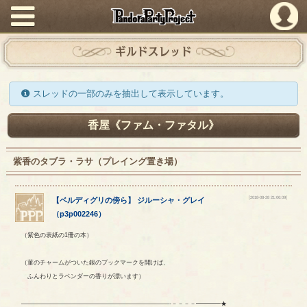
PandoraPartyProject
ギルドスレッド
スレッドの一部のみを抽出して表示しています。
香屋《ファム・ファタル》
紫香のタブラ・ラサ（プレイング置き場）
[2018-08-28 21:06:09]
【
ベルディグリの傍ら
】
ジルーシャ
・
グレイ
（
p3p002246
）
（紫色の表紙の1冊の本）
（菫のチャームがついた銀のブックマークを開けば、
ふんわりとラベンダーの香りが漂います）
————————————————————————-－－－－━━━━★