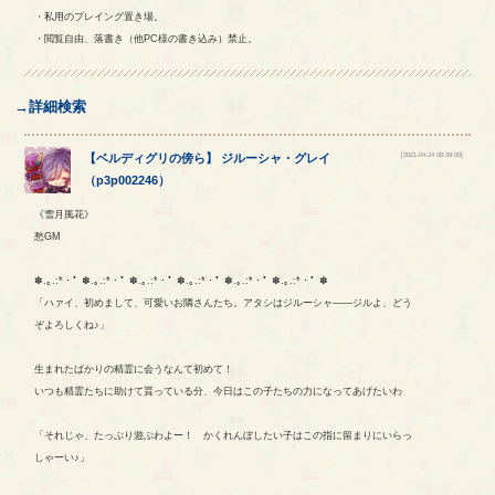
・私用のプレイング置き場。
・閲覧自由、落書き（他PC様の書き込み）禁止。
→詳細検索
[2021-04-24 08:39:00]
【
ベルディグリの傍ら
】
ジルーシャ
・
グレイ
（
p3p002246
）
《雪月風花》
愁GM
✽.｡.:*・ﾟ ✽.｡.:*・ﾟ ✽.｡.:*・ﾟ ✽.｡.:*・ﾟ ✽.｡.:*・ﾟ ✽.｡.:*・ﾟ ✽
「ハァイ、初めまして、可愛いお隣さんたち。アタシはジルーシャ――ジルよ、どう
ぞよろしくね♪」
生まれたばかりの精霊に会うなんて初めて！
いつも精霊たちに助けて貰っている分、今日はこの子たちの力になってあげたいわ
「それじゃ、たっぷり遊ぶわよー！ かくれんぼしたい子はこの指に留まりにいらっ
しゃーい♪」