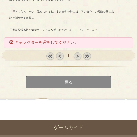
「行ってらっしゃい、気をつけてね。また会えた時には、アンタたちの素敵な旅のお
話を聞かせて頂戴な」
子供を見送る親の気持ちってこんな感じなのかしら……フフ、なーんて
キャラクターを選択してください。
1
« first
‹
next ›
last »
prev
戻る
ゲームガイド