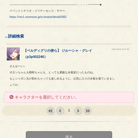
————————————————————————-－－－－━━━━★
イベントシナリオ：イリデッセンス・サマー
https://rev1.reversion.jp/scenario/detail/6362
→詳細検索
[2021-08-08 23:57:45]
【
ベルディグリの傍ら
】
ジルーシャ
・
グレイ
（
p3p002246
）
さんせーい♪
ボタンちゃんも蜻蛉ちゃんも、とっても素敵な水着姿だったものね。
もしシャボン玉が割れちゃっても楽しめるように、お気に入りの水着を着ていきまし
ょうか。
キャラクターを選択してください。
1
« first
‹
next ›
last »
prev
戻る