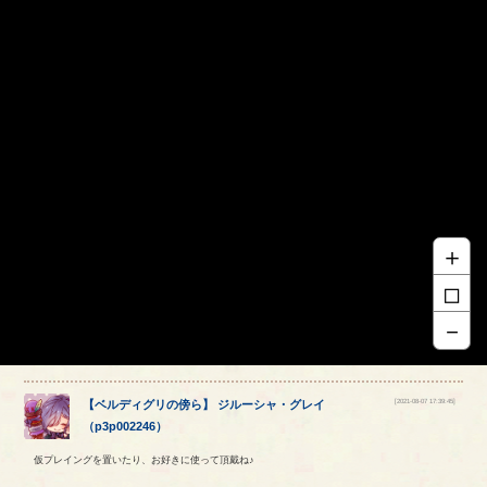
＋
□
－
[2021-08-07 17:39:45]
【
ベルディグリの傍ら
】
ジルーシャ
・
グレイ
（
p3p002246
）
仮プレイングを置いたり、お好きに使って頂戴ね♪