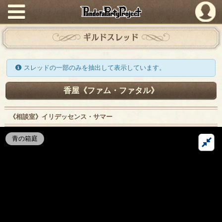
PandoraPartyProject
ギルドスレッド
スレッドの一部のみを抽出して表示しています。
香屋《ファム・ファタル》
《相談室》イリデッセンス・サマー
青の箱庭