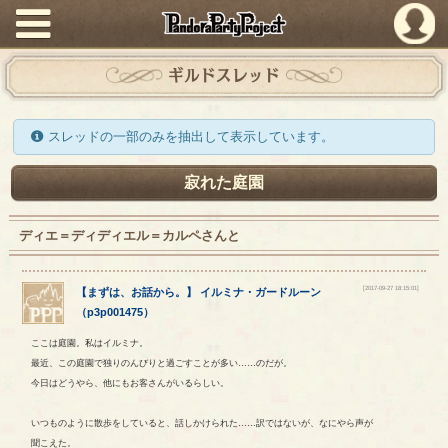
PandoraPartyProject
ギルドスレッド
スレッドの一部のみを抽出して表示しています。
寂れた庭園
ディエ＝ディディエル＝カルペさんと
[2017-09-27 18:15:01]
【
まずは、お話から。
】
イルミナ
・
ガードルーン
（
p3p001475
）
ここは庭園。私はイルミナ。
最近、この庭園で独りのんびりと過ごすことが多い……のだが。
今日はどうやら、他にもお客さんがいるらしい。
いつものように散歩をしていると、話しかけられた……訳ではないが、なにやら声が
聞こえた。