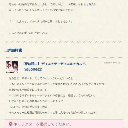
そちらへ顔を向けてみると。ふむ、このヒトは……人間種、それとも旅人か。
珍しそうにこちらを見るオッドアイの少女に笑いかけて。
「……ええっと。イルミナに何かご用、でしょうか？」
……とりあえず、話しかけてみる。
→詳細検索
[2018-01-07 22:42:47]
【
夢は現に
】
ディエ
＝
ディディエル
＝
カルペ
（
p3p000162
）
なるほど、ロボット。そしてロボットがいっぱいいると…。
（もしやイルミナと同じ形のロボットが量産されていたのだろうかなどと考えつつ、
自身の知る一般論を口にする。）
ボクの知るロボットやオートマタという存在には、感情というものがない。
だがキミは随分と感情豊かなロボットのようだ。
（ふむう、と顎に手を当てて考え）
そのメモリーは複製は可能なのか？もし手に入るのならば一つ欲しいのだが。
キャラクターを選択してください。