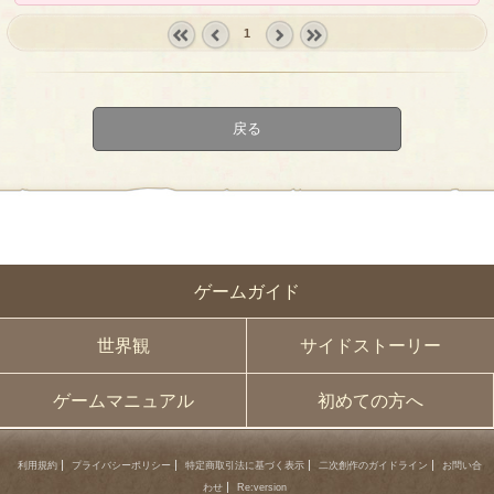
1
« first
‹
next ›
last »
prev
戻る
ゲームガイド
世界観
サイドストーリー
ゲームマニュアル
初めての方へ
利用規約
プライバシーポリシー
特定商取引法に基づく表示
二次創作のガイドライン
お問い合
わせ
Re:version