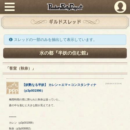
PandoraPartyProject
ギルドスレッド
スレッドの一部のみを抽出して表示しています。
水の都『半妖の住む館』
「客室（秋奈）」
[2020-06-14 22:22:44]
【
妖艶なる半妖
】
カレン
＝
エマ
＝
コンスタンティナ
（
p3p001996
）
梅雨時期の雨に降られた秋奈は迷っていた。
森の中を進むと大きな館が見えてきて。
=====
カレン（p3p001996）
秋奈（p3p006862）