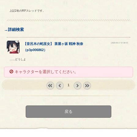
上記2名のRPスレッドです。
→詳細検索
[2020-09-17 07:38:57]
【
音呂木の蛇巫女
】
茶屋ヶ坂
戦神
秋奈
（
p3p006862
）
……どうしよ
キャラクターを選択してください。
1
« first
‹
next ›
last »
prev
戻る