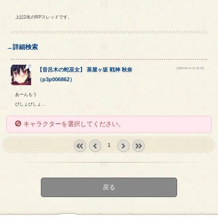
上記2名のRPスレッドです。
→詳細検索
[2020-06-14 22:26:12]
【
音呂木の蛇巫女
】
茶屋ヶ坂
戦神
秋奈
（
p3p006862
）
あーんもう
びしょびしょ…
キャラクターを選択してください。
1
« first
‹
next ›
last »
prev
戻る