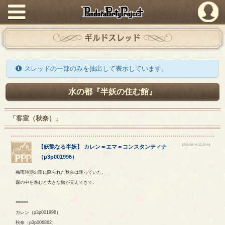
PandoraPartyProject
ギルドスレッド
スレッドの一部のみを抽出して表示しています。
水の都『半妖の住む館』
「客室（秋奈）」
[2020-06-14 22:22:44]
【
妖艶なる半妖
】
カレン
＝
エマ
＝
コンスタンティナ
（
p3p001996
）
梅雨時期の雨に降られた秋奈は迷っていた。
森の中を進むと大きな館が見えてきて。
=====
カレン（p3p001996）
秋奈（p3p006862）