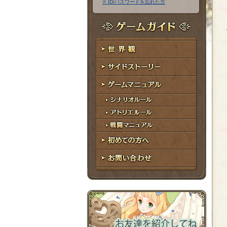
※ ID/パスワードを忘れた方
ア
ワ
ド
ー
レ
ド
ゲームガイド
ス
世界観
サイドストーリー
ゲームマニュアル
シナリオルール
アトリエルール
戦闘マニュアル
初めての方へ
お問い合わせ