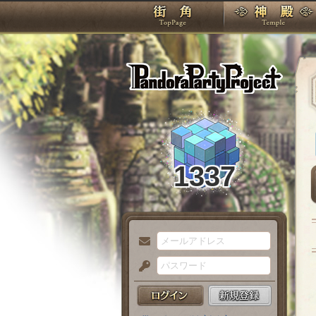
TOP
Pando
1337
メ
ー
パ
ル
ス