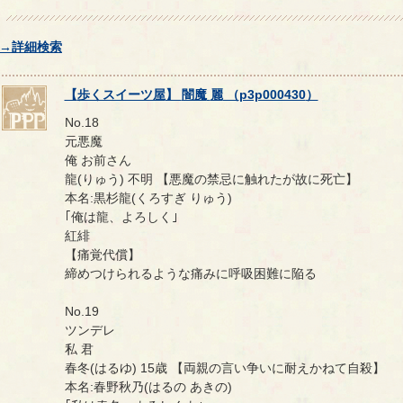
→詳細検索
【
歩くスイーツ屋
】
闇魔
麗
（
p3p000430
）
No.18
元悪魔
俺 お前さん
龍(りゅう) 不明 【悪魔の禁忌に触れたが故に死亡】
本名:黒杉龍(くろすぎ りゅう)
｢俺は龍、よろしく｣
紅緋
【痛覚代償】
締めつけられるような痛みに呼吸困難に陥る
No.19
ツンデレ
私 君
春冬(はるゆ) 15歳 【両親の言い争いに耐えかねて自殺】
本名:春野秋乃(はるの あきの)