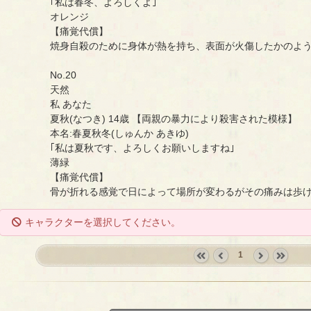
｢私は春冬、よろしくよ｣
オレンジ
【痛覚代償】
焼身自殺のために身体が熱を持ち、表面が火傷したかのよ
No.20
天然
私 あなた
夏秋(なつき) 14歳 【両親の暴力により殺害された模様】
本名:春夏秋冬(しゅんか あきゆ)
｢私は夏秋です、よろしくお願いしますね｣
薄緑
【痛覚代償】
骨が折れる感覚で日によって場所が変わるがその痛みは歩
キャラクターを選択してください。
1
«
‹
next
last
first
prev
›
»