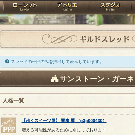
神殿
ローレット
アトリエ
raPartyProject
ギルドスレッド
スレッドの一部のみを抽出して表示しています。
サンストーン・ガーネ
人格一覧
【
歩くスイーツ屋
】
闇魔
麗
（
p3p000430
）
増える可能性があるために別にしております