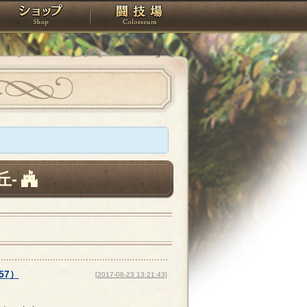
スタジオ
ショップ
闘技場
丘-
57
）
[2017-08-23 13:21:43]