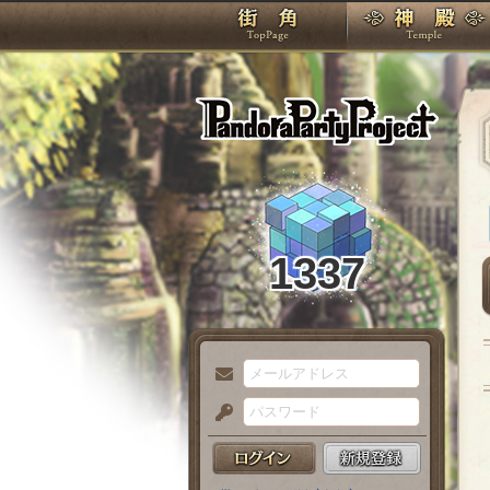
TOP
Pando
1337
メ
ー
パ
ル
ス