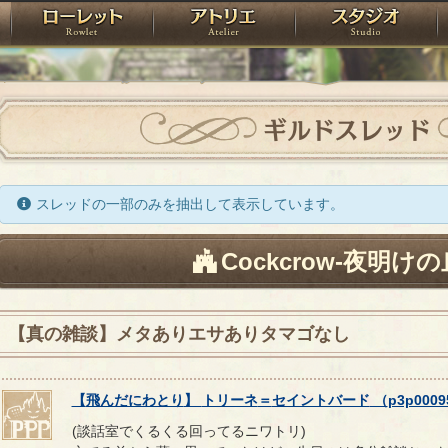
神殿
ローレット
アトリエ
raPartyProject
ギルドスレッド
スレッドの一部のみを抽出して表示しています。
Cockcrow-夜明けの
【真の雑談】メタありエサありタマゴなし
【
飛んだにわとり
】
トリーネ
＝
セイントバード
（
p3p0009
(談話室でくるくる回ってるニワトリ)