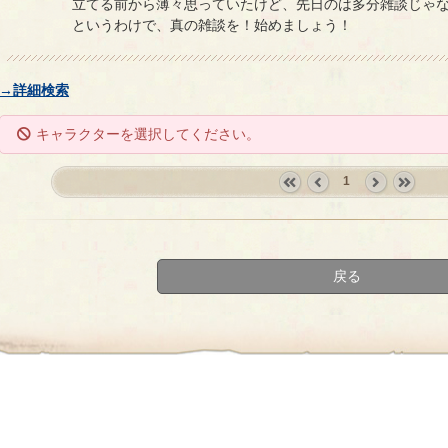
立てる前から薄々思っていたけど、先日のは多分雑談じゃ
というわけで、真の雑談を！始めましょう！
→詳細検索
キャラクターを選択してください。
1
«
‹
next
last
first
prev
›
»
戻る