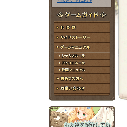
※ ID/パスワードを忘れた方
ア
ワ
ド
ー
レ
ド
ゲームガイド
ス
世界観
サイドストーリー
ゲームマニュアル
シナリオルール
アトリエルール
戦闘マニュアル
初めての方へ
お問い合わせ