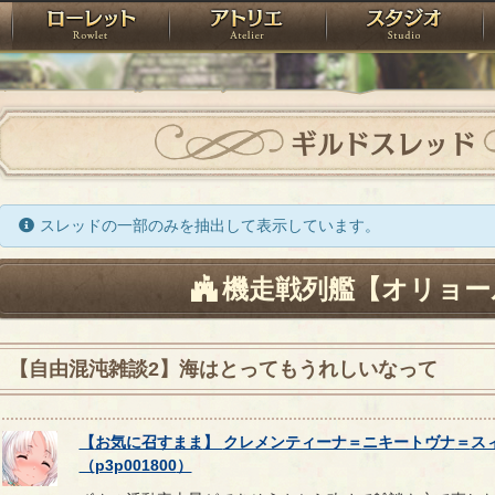
神殿
ローレット
アトリエ
raPartyProject
ギルドスレッド
スレッドの一部のみを抽出して表示しています。
機走戦列艦【オリョー
【自由混沌雑談2】海はとってもうれしいなって
【
お気に召すまま
】
クレメンティーナ
＝
ニキートヴナ
＝
ス
（
p3p001800
）