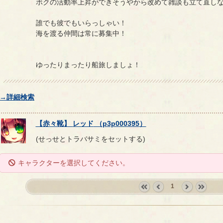
ボクの活動率上昇ができそうやから改めて雑談も立て直し
誰でも彼でもいらっしゃい！
海を渡る仲間は常に募集中！
ゆったりまったり船旅しましょ！
→詳細検索
【
赤々靴
】
レッド
（
p3p000395
）
(せっせとトラバサミをセットする)
キャラクターを選択してください。
1
«
‹
next
last
first
prev
›
»