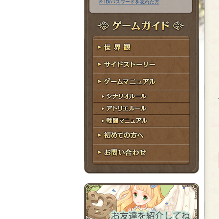
※ ID/パスワードを忘れた方
ア
ワ
ド
ー
レ
ド
ゲームガイド
ス
世界観
サイドストーリー
ゲームマニュアル
シナリオルール
アトリエルール
戦闘マニュアル
初めての方へ
お問い合わせ