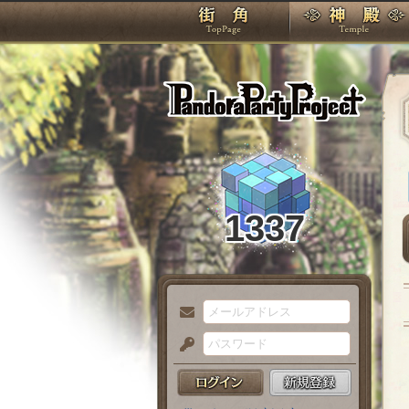
TOP
Pando
1337
メ
ー
パ
ル
ス