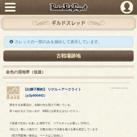
PandoraPartyProject
ギルドスレッド
スレッドの一部のみを抽出して表示しています。
古戦場跡地
金色の湿地帯（低速）
[2017-08-16 12:43:11]
【
白獅子剛剣
】
リゲル
＝
アークライト
（
p3p000442
）
群生する金鳳花が、太陽の光を受けて輝いている。
所々ぬかるんではいるが、戦闘には差支えはないだろう。
※低速で仕合いを楽しむ場所です。リアルタイムが厳しい方向け。
1日に1～数レス進行で、日数を掛けて決着を着ける事を想定しています。
（双方問題無い場合は、ペースはご自由に）