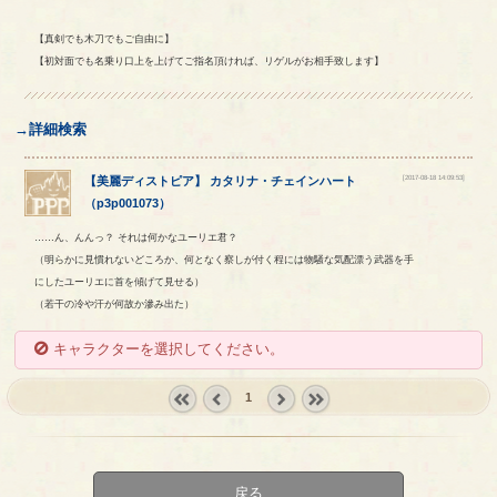
【真剣でも木刀でもご自由に】
【初対面でも名乗り口上を上げてご指名頂ければ、リゲルがお相手致します】
→詳細検索
[2017-08-18 14:09:53]
【
美麗ディストピア
】
カタリナ
・
チェインハート
（
p3p001073
）
……ん、んんっ？ それは何かなユーリエ君？
（明らかに見慣れないどころか、何となく察しが付く程には物騒な気配漂う武器を手
にしたユーリエに首を傾げて見せる）
（若干の冷や汗が何故か滲み出た）
キャラクターを選択してください。
1
« first
‹
next ›
last »
prev
戻る