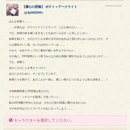
[2020-08-18 22:00:16]
【
優心の恩寵
】
ポテト
＝
アークライト
（
p3p000294
）
みんな有難う……。
……出来れば、ホワイトナイトとチップ、二人も助けたい……。
でも、妖精の命を糧に生きることをあの二人はきっと良しとしない。
妖精を助けて、その上で二人を助ける方法があればと思わずにはいられないけど、そ
んな都合のいい道、ないのは分かっている……。
だから、せめてチップの二番目の願いを叶えてやりたい。
その為に、PPP使用という形でみんなの命を危険に晒すのはもうしわけないけど……
でも、有難う。
あの二人のことを考えてくれて。
あの二人のために、そこまでしてくれて。
妖精たちを助けて、あの二人が一緒に、優しい眠りにつけるように私も頑張る……！
今回範囲回復とAP回復は私だけだ。
ソリッド・シナジーを取得して持っていく。
私のAP消費が半分になれば、それだけ皆の回復に費やせるからな。
その分付与はグレイゴーストのみになってしまう……。
キャラクターを選択してください。