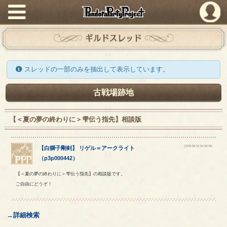
PandoraPartyProject
ギルドスレッド
スレッドの一部のみを抽出して表示しています。
古戦場跡地
【＜夏の夢の終わりに＞雫伝う指先】相談版
[2020-08-15 00:28:46]
【
白獅子剛剣
】
リゲル
＝
アークライト
（
p3p000442
）
【＜夏の夢の終わりに＞雫伝う指先】の相談版です。
ご自由にどうぞ！
→詳細検索