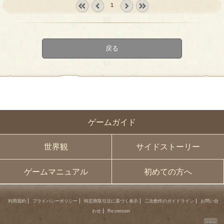
1
« first
‹
next ›
last »
prev
戻る
ゲームガイド
世界観
サイドストーリー
ゲームマニュアル
初めての方へ
利用規約
プライバシーポリシー
特定商取引法に基づく表示
二次創作のガイドライン
お問い合
わせ
Re:version