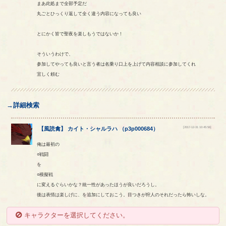
まあ此処まで全部予定だ
丸ごとひっくり返して全く違う内容になっても良い
とにかく皆で聖夜を楽しもうではないか！
そういうわけで、
参加してやっても良いと言う者は名乗り口上を上げて内容相談に参加してくれ
宜しく頼む
→詳細検索
[2017-12-31 10:45:56]
【
風読禽
】
カイト
・
シャルラハ
（
p3p000684
）
俺は最初の
○戦闘
を
○模擬戦
に変えるぐらいかな？統一性があったほうが良いだろうし。
後は表情は楽しげに、を追加にしておこう。目つきが狩人のそれだったら怖いしな。
キャラクターを選択してください。