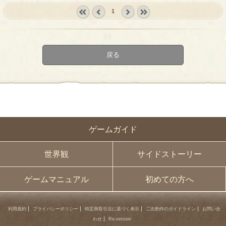
1
« first
‹
next ›
last »
prev
戻る
ゲームガイド
世界観
サイドストーリー
ゲームマニュアル
初めての方へ
利用規約
プライバシーポリシー
特定商取引法に基づく表示
二次創作のガイドライン
お問い合
わせ
Re:version