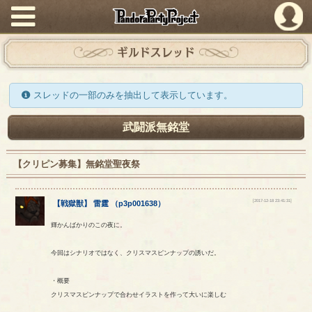
PandoraPartyProject
ギルドスレッド
スレッドの一部のみを抽出して表示しています。
武闘派無銘堂
【クリピン募集】無銘堂聖夜祭
[2017-12-18 23:41:31]
【
戦獄獣
】
雷霆
（
p3p001638
）
輝かんばかりのこの夜に。
今回はシナリオではなく、クリスマスピンナップの誘いだ。
・概要
クリスマスピンナップで合わせイラストを作って大いに楽しむ