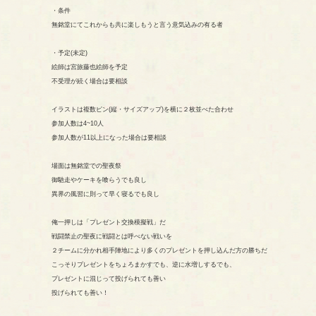
・条件
無銘堂にてこれからも共に楽しもうと言う意気込みの有る者
・予定(未定)
絵師は宮旅藤也絵師を予定
不受理が続く場合は要相談
イラストは複数ピン(縦・サイズアップ)を横に２枚並べた合わせ
参加人数は4~10人
参加人数が11以上になった場合は要相談
場面は無銘堂での聖夜祭
御馳走やケーキを喰らうでも良し
異界の風習に則って早く寝るでも良し
俺一押しは「プレゼント交換模擬戦」だ
戦闘禁止の聖夜に戦闘とは呼べない戦いを
２チームに分かれ相手陣地により多くのプレゼントを押し込んだ方の勝ちだ
こっそりプレゼントをちょろまかすでも、逆に水増しするでも、
プレゼントに混じって投げられても善い
投げられても善い！