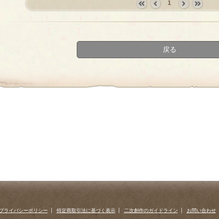
1
«
‹
next
last
first
prev
›
»
戻る
プライバシーポリシー
特定商取引法に基づく表示
二次創作のガイドライン
お問い合わせ