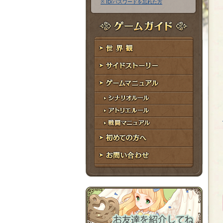
※ ID/パスワードを忘れた方
ア
ワ
ド
ー
レ
ド
ゲームガイド
ス
世界観
サイドストーリー
ゲームマニュアル
シナリオルール
アトリエルール
戦闘マニュアル
初めての方へ
お問い合わせ