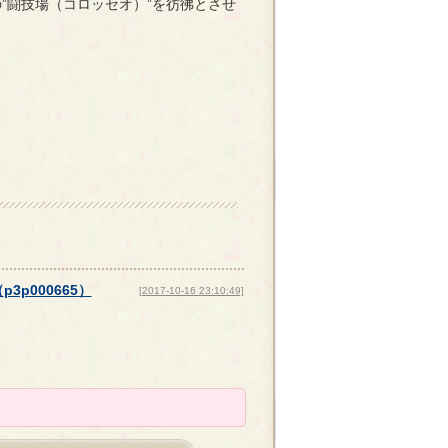
”闘技場（コロッセオ）”を彷彿とさせ
（
p3p000665
）
[2017-10-16 23:10:49]