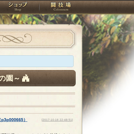
スタジオ
ショップ
闘技場
の園～
（
p3p000665
）
[2017-10-16 22:48:51]