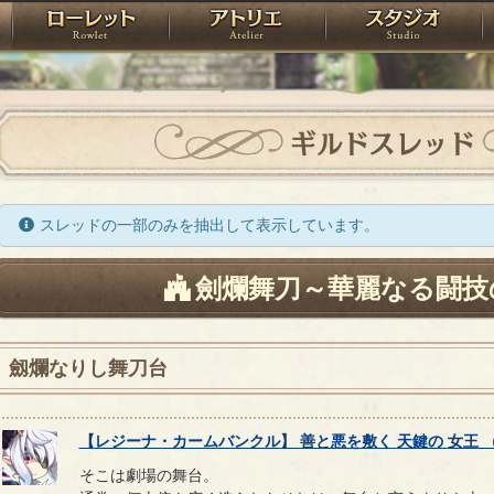
神殿
ローレット
アトリエ
raPartyProject
ギルドスレッド
スレッドの一部のみを抽出して表示しています。
劍爛舞刀～華麗なる闘技
劔爛なりし舞刀台
【
レジーナ・カームバンクル
】
善と悪を敷く
天鍵の
女王
そこは劇場の舞台。