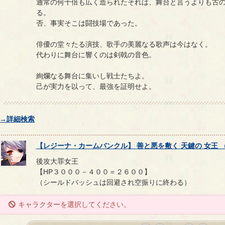
通常の何十倍も広く造られたそれは、舞台と言うよりも古の
る。
否、事実そこは闘技場であった。
俳優の堂々たる演技、歌手の美麗なる歌声は今はなく。
代わりに舞台に響くのは剣戟の音色。
絢爛なる舞台に集いし戦士たちよ。
己が実力を以って、最強を証明せよ。
→詳細検索
【
レジーナ・カームバンクル
】
善と悪を敷く
天鍵の
女王
後攻大罪女王
【HP３０００－４００＝２６００】
（シールドバッシュは回避され空振りに終わる）
キャラクターを選択してください。