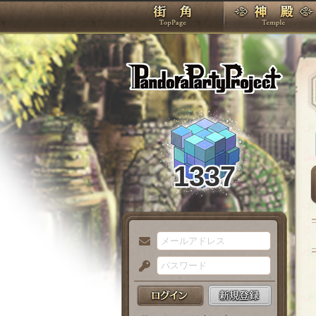
TOP
Pando
1337
メ
ー
パ
ル
ス