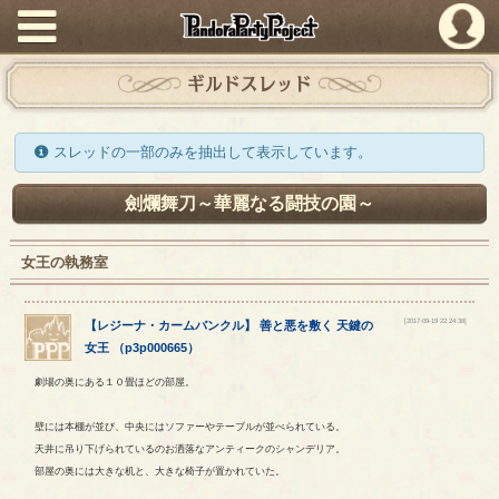
PandoraPartyProject
ギルドスレッド
スレッドの一部のみを抽出して表示しています。
劍爛舞刀～華麗なる闘技の園～
女王の執務室
[2017-09-19 22:24:38]
【
レジーナ・カームバンクル
】
善と悪を敷く
天鍵の
女王
（
p3p000665
）
劇場の奥にある１０畳ほどの部屋。
壁には本棚が並び、中央にはソファーやテーブルが並べられている。
天井に吊り下げられているのお洒落なアンティークのシャンデリア。
部屋の奥には大きな机と、大きな椅子が置かれていた。