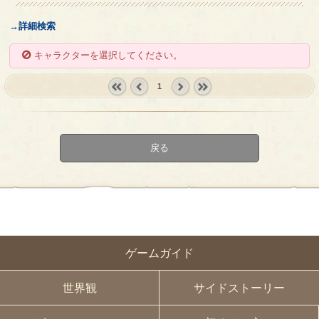
→詳細検索
キャラクターを選択してください。
1
« first
‹
next ›
last »
prev
戻る
ゲームガイド
世界観
サイドストーリー