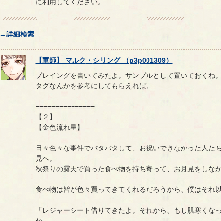
に利用してください。
→詳細検索
【
軍師
】
マルク
・
シリング
（
p3p001309
）
プレイングを書いてみたよ。サンプルとして置いておくね
タグなんかを参考にしてもらえれば。
===============
【２】
【金色流れ星】
日々色々な事件でバタバタして、お祝いできなかった人た
見へ。
秋祭りの露天で買った食べ物を持ち寄って、お月見をしな
食べ物は皆が色々買ってきてくれるだろうから、僕はそれ
「レジャーシート借りてきたよ。それから、もし肌寒くな
か」