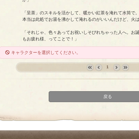
「呈茶」のスキルを活かして、暖かい紅茶を淹れて水筒で
本当は此処でお湯を沸かして淹れるのがいいんだけど、火
「それじゃ、色々あってお祝いしそびれちゃった人へ。お
もお疲れ様、ってことで！」
キャラクターを選択してください。
1
«
‹
next
last
first
prev
›
»
戻る