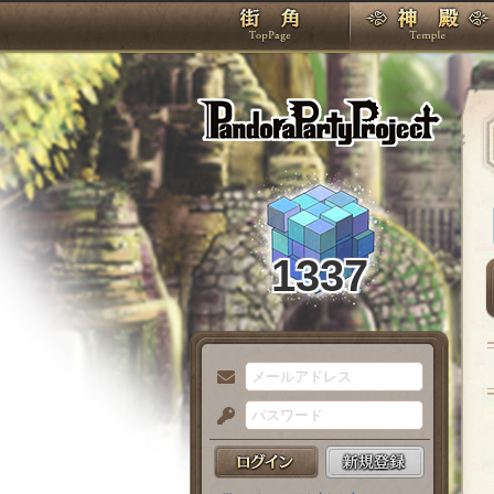
TOP
Pando
1337
メ
ー
パ
ル
ス