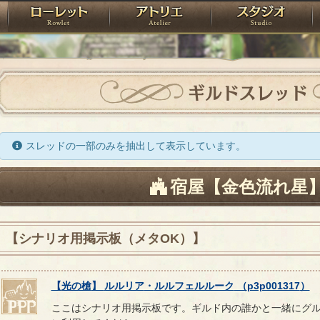
神殿
ローレット
アトリエ
raPartyProject
ギルドスレッド
スレッドの一部のみを抽出して表示しています。
宿屋【金色流れ星
【シナリオ用掲示板（メタOK）】
【
光の槍
】
ルルリア
・
ルルフェルルーク
（
p3p001317
）
ここはシナリオ用掲示板です。ギルド内の誰かと一緒にグ