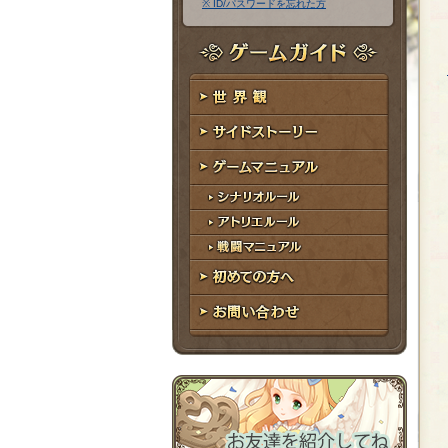
※ ID/パスワードを忘れた方
ア
ワ
ド
ー
レ
ド
ゲームガイド
ス
世界観
サイドストーリー
ゲームマニュアル
シナリオルール
アトリエルール
戦闘マニュアル
初めての方へ
お問い合わせ