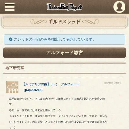
PandoraPartyProject
ギルドスレッド
スレッドの一部のみを抽出して表示しています。
アルフォード離宮
地下研究室
[2017-12-06 19:16:54]
【
ルミナリアの姫
】
ルミ
・
アルフォード
（
p3p000212
）
原理は分からないが、あらゆる内側からの衝撃に耐えうる術式を施された薄暗い地
下。
その一室、立て札には研究室と書かれている。
【様々なモノを研究・開発する場所です。ダイスやじゃんけんを使って研究・開発を
していきましょう。国に貢献できるモノを開発した場合は交易の許可や褒賞が出るか
も？】