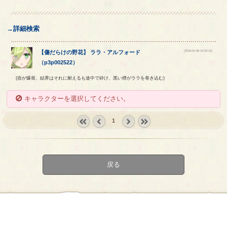
→詳細検索
[2018-01-06 14:53:12]
【
傷だらけの野花
】
ララ
・
アルフォード
（
p3p002522
）
(壺が爆発、結界はそれに耐えるも途中で砕け、黒い煙がララを巻き込む)
キャラクターを選択してください。
1
« first
‹
next ›
last »
prev
戻る