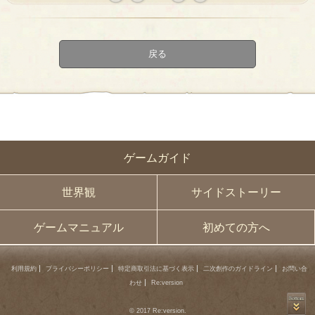
« first
‹
next ›
last »
prev
戻る
ゲームガイド
世界観
サイドストーリー
ゲームマニュアル
初めての方へ
利用規約
プライバシーポリシー
特定商取引法に基づく表示
二次創作のガイドライン
お問い合
わせ
Re:version
© 2017 Re:version.