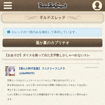
PandoraPartyProject
ギルドスレッド
スレッドの一部のみを抽出して表示しています。
遥か夏のカプリチオ
【おあそび】ダイスを振って出た文字数しかしゃべれないスレ
[2018-09-13 03:25:37]
【
歪んだ杓子定規
】
フニクリ
＝
フニクラ
（
p3p000270
）
言葉というのはコミュニケーションツールとして最上位のものでしょう
目を見ればわかる、などと言いますがやはり実際に言葉をかわしてみなくてはお互い
考えてることはわからないもの。
しかし言葉というのはあまりにも普遍的過ぎて少々有り難みを感じにくい部分もあり
ます。