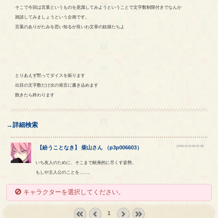
そこで今回は言葉というものを意識してみようということで文字数制限付きでなんか
雑談してみましょうという企画です。
言葉のありがたみを思い知るが良いわ文章の奴隷たちよ
とりあえず黙ってダイスを振ります
出目の文字数だけ次の発言に書き込めます
飽きたら終わります
→詳細検索
[2018-10-24 00:52:30]
【
紛うことなき
】
柴山さん
（
p3p006603
）
いち友人のために、そこまで献身的に尽くす姿勢。
もしや主人公のことを……。
キャラクターを選択してください。
1