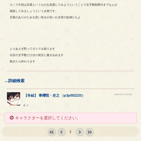
そこで今回は言葉というものを意識してみようということで文字数制限付きでなんか
雑談してみましょうという企画です。
言葉のありがたみを思い知るが良いわ文章の奴隷たちよ
とりあえず黙ってダイスを振ります
出目の文字数だけ次の発言に書き込めます
飽きたら終わります
→詳細検索
[2018-10-16 12:48:25]
【
冬結
】
寒櫻院
・
史之
（
p3p002233
）
えっ
キャラクターを選択してください。
1
« first
‹
next ›
last »