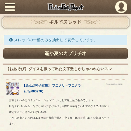
PandoraPartyProject
ギルドスレッド
スレッドの一部のみを抽出して表示しています。
遥か夏のカプリチオ
【おあそび】ダイスを振って出た文字数しかしゃべれないスレ
[2018-09-13 03:25:37]
【
歪んだ杓子定規
】
フニクリ
＝
フニクラ
（
p3p000270
）
言葉というのはコミュニケーションツールとして最上位のものでしょう
目を見ればわかる、などと言いますがやはり実際に言葉をかわしてみなくてはお互い
考えてることはわからないもの。
しかし言葉というのはあまりにも普遍的過ぎて少々有り難みを感じにくい部分もあり
ます。