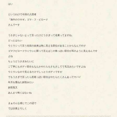
はい
というわけで今回の入団者
『海中のウサギ』ゴマ・フ・ビロード
さんでーす
うさぎじゃないよって言ったけどうさぎって名乗ってますね。
どっとはらい
ウミウシって言う名前の由来は角に見える部位があることからなんですが
ゴマフビロードウミウシに限って言えばこの角っぽい部分が耳のように見えるんです
よね
ちょうどうさぎみたいに
ご丁寧にもボディ部分もなんかやたらもさもさしてて毛玉みたいですよね
ウミウシなので見えるだけでしっとりボディですが
でもうさぎで言ったら尻尾っぽい部分はやたらたくさんあってヤバイ
年月を重ねた妖怪みたい
妖怪兎又
あんまり怖くはないね
まぁそんな感じでこの辺で
では以後よろしく