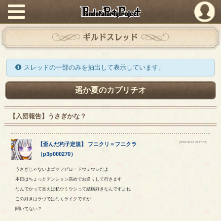
PandoraPartyProject
ギルドスレッド
スレッドの一部のみを抽出して表示しています。
遥か夏のカプリチオ
【入団報告】うさぎかな？
[2018-06-12 00:17:42]
【
歪んだ杓子定規
】
フニクリ
＝
フニクラ
（
p3p000270
）
うさぎじゃないよゴマフビロードウミウシだよ
本日はちょっとテンション高めでお送りして行きます
なんでかって言えば私ウミウシって結構好きなんですよね
この好きはラヴではなくライクですが
聞いてない？