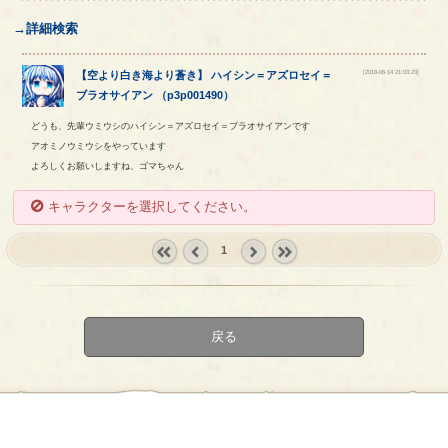
→詳細検索
[2018-06-14 21:03:23]
【
空より白き海より蒼き
】
ハイシン
＝
アズロセイ
＝
ブラオサイアン
（
p3p001490
）
どうも、先輩ウミウシのハイシン＝アズロセイ＝ブラオサイアンです
アオミノウミウシをやっています
よろしくお願いしますね、ゴマちゃん
キャラクターを選択してください。
1
« first
‹
next ›
last »
prev
戻る