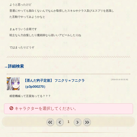
ようと思ったけど
普通にやっても面白くないんでなんか取得したスキルやクラス及びエスプリを意識し
た言動でやってみようかなと
まぁそういう企画です
戦士なら力自慢したり魔術師なら頭いいアピールしたりね
ではまったりどうぞ
→詳細検索
[2018-03-16 00:33:36]
【
歪んだ杓子定規
】
フニクリ
＝
フニクラ
（
p3p000270
）
精密機械って言葉知ってる？？？
キャラクターを選択してください。
1
« first
‹
next ›
last »
prev