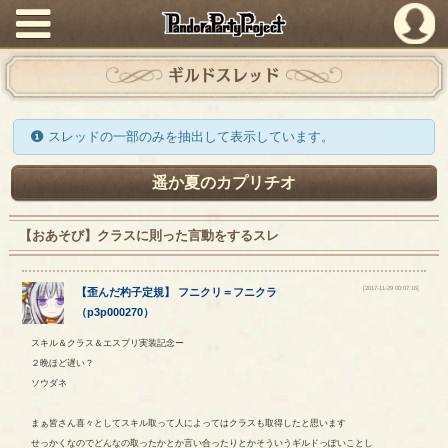
PandoraPartyProject
ギルドスレッド
スレッドの一部のみを抽出して表示しています。
遥か夏のカプリチオ
【おあそび】クラスに則った言動をするスレ
[2017-11-29 00:07:16]
【
歪んだ杓子定規
】
フニクリ
＝
フニクラ
（
p3p000270
）
スキル＆クラス＆エスプリ実装記念ー
２晩ほど遅い？
ソウダネ
まぁ皆さん喜々としてスキル取って人によってはクラスも取得したと思います
せっかくなのでどんなの取ったかとか言い合ったりとかそういうギルドっぽいことし