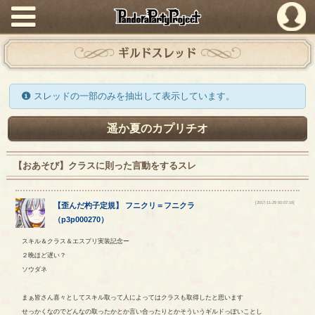
PandoraPartyProject
ギルドスレッド
スレッドの一部のみを抽出して表示しています。
遥か夏のカプリチオ
【おあそび】クラスに則った言動をするスレ
[2017-11-29 00:07:16]
【
歪んだ杓子定規
】
フニクリ
＝
フニクラ
（
p3p000270
）
スキル＆クラス＆エスプリ実装記念ー
２晩ほど遅い？
ソウダネ
まぁ皆さん喜々としてスキル取って人によってはクラスも取得したと思います
せっかくなのでどんなの取ったかとか言い合ったりとかそういうギルドっぽいことし