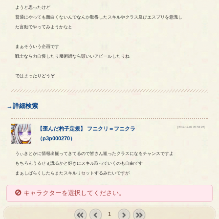
ようと思ったけど
普通にやっても面白くないんでなんか取得したスキルやクラス及びエスプリを意識し
た言動でやってみようかなと
まぁそういう企画です
戦士なら力自慢したり魔術師なら頭いいアピールしたりね
ではまったりどうぞ
→詳細検索
[2017-12-07 20:53:22]
【
歪んだ杓子定規
】
フニクリ
＝
フニクラ
（
p3p000270
）
うぃきとかに情報出揃ってきてるので皆さん狙ったクラスになるチャンスですよ
もちろんうるせぇ識るかと好きにスキル取っていくのも自由です
まぁしばらくしたらまたスキルリセットするみたいですが
キャラクターを選択してください。
1