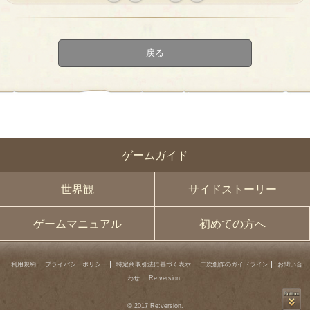
« first
‹
next ›
last »
prev
戻る
ゲームガイド
世界観
サイドストーリー
ゲームマニュアル
初めての方へ
利用規約
プライバシーポリシー
特定商取引法に基づく表示
二次創作のガイドライン
お問い合
わせ
Re:version
© 2017 Re:version.