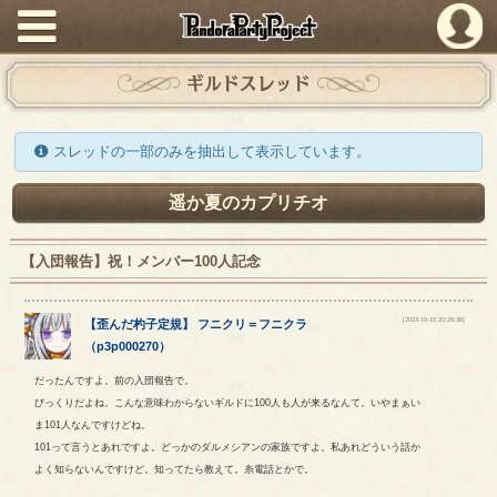
PandoraPartyProject
ギルドスレッド
スレッドの一部のみを抽出して表示しています。
遥か夏のカプリチオ
【入団報告】祝！メンバー100人記念
[2023-10-16 20:26:36]
【
歪んだ杓子定規
】
フニクリ
＝
フニクラ
（
p3p000270
）
だったんですよ。前の入団報告で。
びっくりだよね。こんな意味わからないギルドに100人も人が来るなんて。いやまぁい
ま101人なんですけどね。
101って言うとあれですよ。どっかのダルメシアンの家族ですよ。私あれどういう話か
よく知らないんですけど。知ってたら教えて。糸電話とかで。