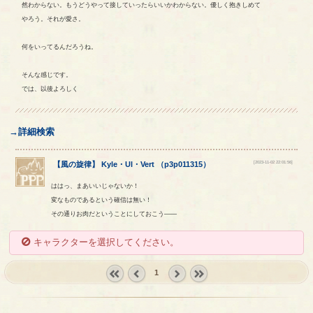
然わからない。もうどうやって接していったらいいかわからない。優しく抱きしめて
やろう。それが愛さ。
何をいってるんだろうね。
そんな感じです。
では、以後よろしく
→詳細検索
[2023-11-02 22:01:56]
【
風の旋律
】
Kyle
・
Ul
・
Vert
（
p3p011315
）
ははっ、まあいいじゃないか！
変なものであるという確信は無い！
その通りお肉だということにしておこう――
キャラクターを選択してください。
1
« first
‹
next ›
last »
prev