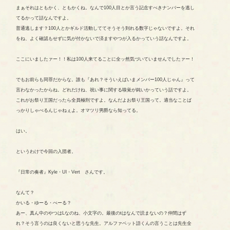
まぁそれはともかく、ともかくね。なんで100人目とか言う記念すべきナンバーを逃し
てるかって話なんですよ。
普通逃します？100人とかギルド活動しててそうそう到れる数字じゃないですよ。それ
をね、よく確認もせずに気が付かないで済ますやつが入るかっていう話なんですよ。
ここにいましたァー！！私は100人来てることに全ッ然気づいていませんでしたァー！
でもお前らも同罪だからな。誰も『あれ？そういえばいまメンバー100人じゃん』って
言わなかったからね。どれだけね、祝い事に関する嗅覚が鈍いかっていう話ですよ。
これがお祭り王国だったら全員極刑ですよ。なんだよお祭り王国って。適当なことば
っかりしゃべるんじゃねぇよ。オマツリ男爵なら知ってる。
はい。
というわけで今回の入団者。
『日常の奏者』Kyle・Ul・Vert さんです。
なんて？
かいる・ゆーる・べーる？
あー、真ん中のやつはLなのね、小文字の。最後のtはなんで読まないの？仲間はず
れ？そう言うのは良くないと思うな先生。アルファベット語くんの言うことは先生全