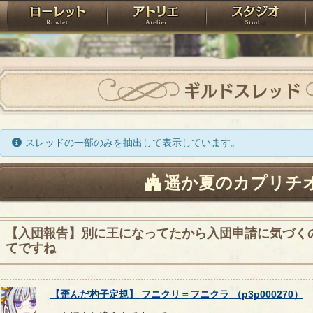
神殿
ローレット
アトリエ
raPartyProject
ギルドスレッド
スレッドの一部のみを抽出して表示しています。
遥か夏のカプリチ
【入団報告】別に王になってたから入団申請に気づく
てですね
【
歪んだ杓子定規
】
フニクリ
＝
フニクラ
（
p3p000270
）