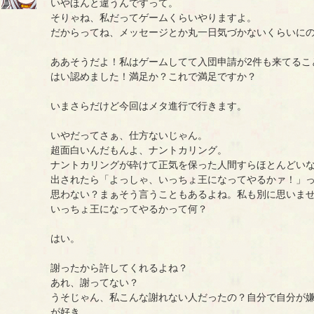
いやほんと違うんですって。
そりゃね、私だってゲームくらいやりますよ。
だからってね、メッセージとか丸一日気づかないくらいに
ああそうだよ！私はゲームしてて入団申請が2件も来てるこ
はい認めました！満足か？これで満足ですか？
いまさらだけど今回はメタ進行で行きます。
いやだってさぁ、仕方ないじゃん。
超面白いんだもんよ、ナントカリング。
ナントカリングが砕けて正気を保った人間すらほとんどい
出されたら「よっしゃ、いっちょ王になってやるかァ！」
思わない？まぁそう言うこともあるよね。私も別に思いま
いっちょ王になってやるかって何？
はい。
謝ったから許してくれるよね？
あれ、謝ってない？
うそじゃん、私こんな謝れない人だったの？自分で自分が
が好き。