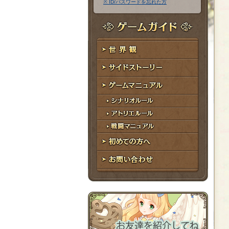
※ ID/パスワードを忘れた方
ア
ワ
ド
ー
レ
ド
ゲームガイド
ス
世界観
サイドストーリー
ゲームマニュアル
シナリオルール
アトリエルール
戦闘マニュアル
初めての方へ
お問い合わせ