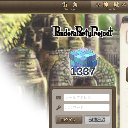
TOP
Pando
1337
メ
ー
パ
ル
ス