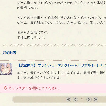
ゲーム脳になりすぎだなった思ったのでもうちょっと休憩
の聖樹つれぇ。
ピンクのマナ出すって銀枠世界の人かなって思ったのでこ
ゲーム。最近触れてないけどね。合体ロボがね、楽しいん
まあそんな感じです。
では以後よろしく。
→詳細検索
【
航空猟兵
】
ブランシュ
＝
エルフレーム
＝
リアルト
（
p3p
エド君。最近のハゲタカはすごいんですよ。集団で襲い掛
よ。散々城でやられたですよ。
キャラクターを選択してください。
1
«
‹
next
last