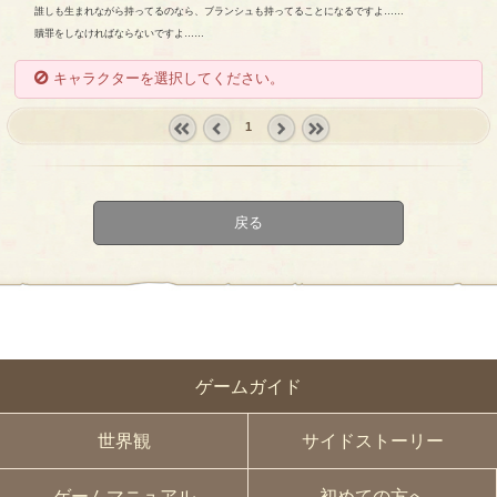
誰しも生まれながら持ってるのなら、ブランシュも持ってることになるですよ……
贖罪をしなければならないですよ……
キャラクターを選択してください。
1
« first
‹
next ›
last »
prev
戻る
ゲームガイド
世界観
サイドストーリー
ゲームマニュアル
初めての方へ