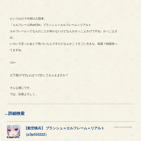
というわけで今回の入団者。
『エルフレームMarkSin』ブランシュ＝エルフレーム＝リアルト
エルフレームってなんのことか知らないけどなんかかっこよさげですね。かっこよさ
み。
いろいろ言ったあとで気づいたんですけどなんかこうすごい大きな、鈍器？鈍器持っ
てますね。
ｯｽｩｰ
土下座(ゲザ)なんぱつで許してもらえますか？
そんな感じです。
では、以後よろしく。
→詳細検索
[2021-11-19 22:23:48]
【
航空猟兵
】
ブランシュ
＝
エルフレーム
＝
リアルト
（
p3p010222
）