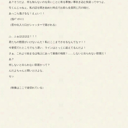
あ？そうだよ、何も知らないのを良いことに有る事無い事吹き込む快楽ってやつよ。
引くんじゃねぇ。私の話を聞き始めた時点でお前ら全員同じ穴の狢だ。
あっこら逃げるな！えぇい！！
（指ﾊﾟｯﾁｨﾝ）
（窓や出入り口がシャッターで塞がれる）
ふ、ふぁはははは！！！
君たちの態度がいけないんだ！私にここまでさせるなんてなァ！！
今更慌てたところでもう遅い、ラインはとっくに超えてるんだよ！
さぁ、これより始まるは地上にあって最後の地獄！……しないと出られない部屋だ！
あ？
何しないと出られない部屋かって？
んだよちゃんと聞いとけよな。
セッ
（映像はここで途切れている）