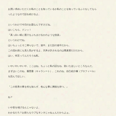
お買い求めいただくか私のことを知っているか私のことを知っているふりをしてもら
ったようなので話を続けるよ。
というわけで今日のお題なんですけどね。
はいこちら、ドンッ！
『真っ白い紙に墨汁をぶちまけるかのような快楽』
というわけでね。
はいちょっとそこ帰らないで。途中。まだ話の途中だから。
この流れ前にも見た気がするよ。天丼が許されるのは蕎麦屋だけだから。
はい。何言ってんだろうね私。
いやいやいやいや。ここはね、ちょっと私の話をね、効いたほしいところなんだ。
まずはいこのね、履歴書（キャラシート）。これのね、自己紹介欄（プロフィール）
を読んでほしい。
『この世界の事を何も知らず、色んな事に興味を持つ。』
ね？
いや首を傾げるんじゃないよ。
わかるだろ？お前らもウブなネンネじゃねぇんだからよぉ。