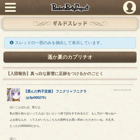
PandoraPartyProject
ギルドスレッド
スレッドの一部のみを抽出して表示しています。
遥か夏のカプリチオ
【入団報告】真っ白な新雪に足跡をつけるかのごとく
[2021-11-16 19:57:29]
【
歪んだ杓子定規
】
フニクリ
＝
フニクラ
（
p3p000270
）
はいこんばんは、私だよ。
私が誰か知らないって人はいないという体で話をすすめるけど、もし万が一知らねー
よお前なんか、って人がいたらこちらの資料をお買い求めいただきたいね。大丈夫、
たったの50000Gだから。
はい。