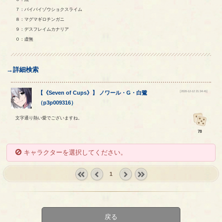
７：バイバイゾウショクスライム
８：マグマギロチンガニ
９：デスフレイムカナリア
０：虚無
→詳細検索
[2020-12-12 21:34:41]
【
《Seven of Cups》
】
ノワール
・
G
・
白鷺
（
p3p009316
）
文字通り熱い愛でございますね。
78
キャラクターを選択してください。
1
« first
‹
next ›
last »
prev
戻る