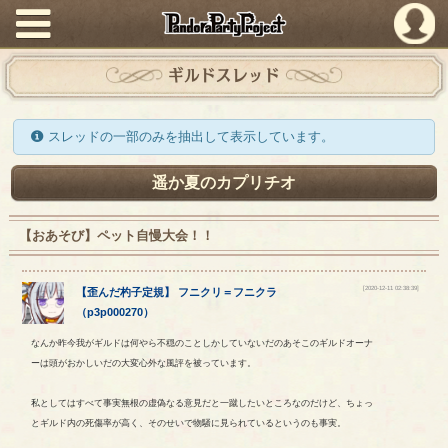
PandoraPartyProject
ギルドスレッド
スレッドの一部のみを抽出して表示しています。
遥か夏のカプリチオ
【おあそび】ペット自慢大会！！
[2020-12-11 02:38:39]
【
歪んだ杓子定規
】
フニクリ
＝
フニクラ
（
p3p000270
）
なんか昨今我がギルドは何やら不穏のことしかしていないだのあそこのギルドオーナ
ーは頭がおかしいだの大変心外な風評を被っています。
私としてはすべて事実無根の虚偽なる意見だと一蹴したいところなのだけど、ちょっ
とギルド内の死傷率が高く、そのせいで物騒に見られているというのも事実。