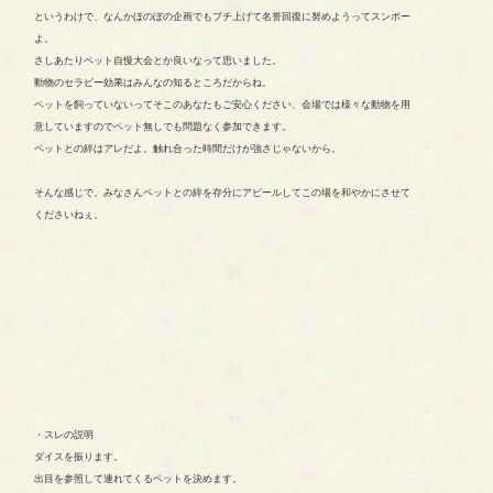
というわけで、なんかほのぼの企画でもブチ上げて名誉回復に努めようってスンポー
よ。
さしあたりペット自慢大会とか良いなって思いました。
動物のセラピー効果はみんなの知るところだからね。
ペットを飼っていないってそこのあなたもご安心ください、会場では様々な動物を用
意していますのでペット無しでも問題なく参加できます。
ペットとの絆はアレだよ。触れ合った時間だけが強さじゃないから。
そんな感じで。みなさんペットとの絆を存分にアピールしてこの場を和やかにさせて
くださいねぇ。
・スレの説明
ダイスを振ります。
出目を参照して連れてくるペットを決めます。