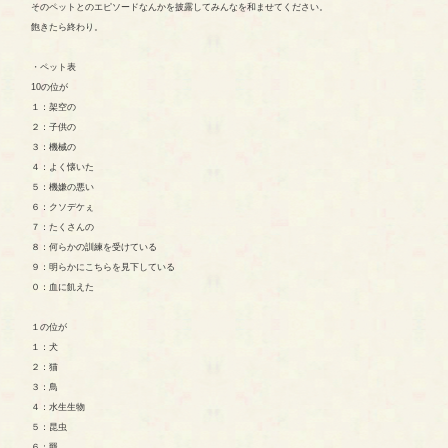
そのペットとのエピソードなんかを披露してみんなを和ませてください。
飽きたら終わり。
・ペット表
10の位が
１：架空の
２：子供の
３：機械の
４：よく懐いた
５：機嫌の悪い
６：クソデケぇ
７：たくさんの
８：何らかの訓練を受けている
９：明らかにこちらを見下している
０：血に飢えた
１の位が
１：犬
２：猫
３：鳥
４：水生生物
５：昆虫
６：羆