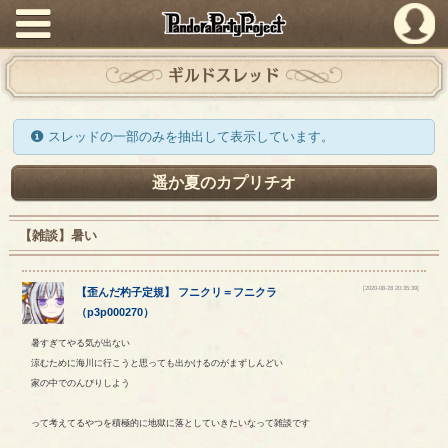
PandoraPartyProject
ギルドスレッド
スレッドの一部のみを抽出して表示しています。
遥か夏のカプリチオ
【雑談】暑い
[2020-08-28 20:35:39]
【
歪んだ杓子定規
】
フニクリ
＝
フニクラ
（
p3p000270
）
暑すぎてやる気が出ない
涼むために海川に行こうと思っても出かけるのがまずしんどい
家の中でのんびりしよう
って考えてるやつを積極的に地獄に落としていきたいなって雑談です