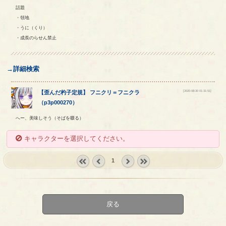
話題
・領地
・うに（くり）
・成長のらせん禁止
→詳細検索
[2020-08-30 01:31:51]
【
歪んだ杓子定規
】
フニクリ
＝
フニクラ
（
p3p000270
）
へー、美味しそう（そばを啜る）
キャラクターを選択してください。
1
« first
‹
next ›
last »
prev
戻る