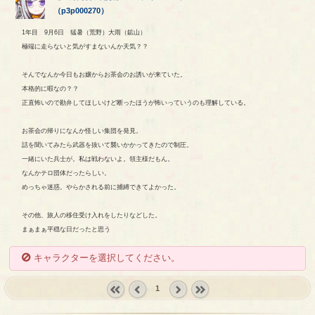
（
p3p000270
）
1年目 9月6日 猛暑（荒野）大雨（鉱山）
極端に走らないと気がすまないんか天気？？
そんでなんか今日もお嬢からお茶会のお誘いが来ていた。
本格的に暇なの？？
正直怖いので勘弁してほしいけど断ったほうが怖いっていうのも理解している。
お茶会の帰りになんか怪しい集団を発見。
話を聞いてみたら武器を抜いて襲いかかってきたので制圧。
一緒にいた兵士が。私は戦わないよ。領主様だもん。
なんかテロ団体だったらしい。
めっちゃ迷惑。やらかされる前に捕縛できてよかった。
その他、旅人の移住受け入れをしたりなどした。
まぁまぁ平穏な日だったと思う
キャラクターを選択してください。
1
« first
‹
next ›
last »