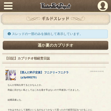
PandoraPartyProject
ギルドスレッド
スレッドの一部のみを抽出して表示しています。
遥か夏のカプリチオ
【日記】カプリチオ領経営日誌
[2020-08-09 19:02:02]
【
歪んだ杓子定規
】
フニクリ
＝
フニクラ
（
p3p000270
）
なんか領地を持てるとかなんとか。
利益に目がない私としてはこれを逃す手はないので早速頂いてきました。
結構高価ぇな。
それはそれとして漫然といじるのもどうかなって思ったので経営日記をつけることに