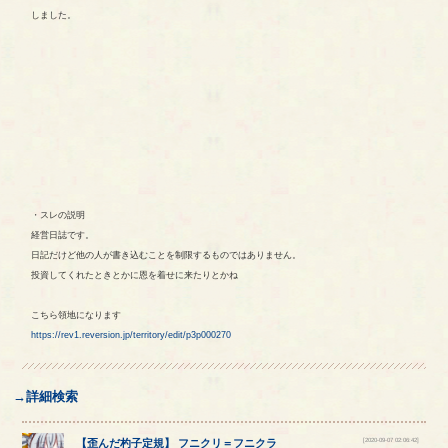
しました。
・スレの説明
経営日誌です。
日記だけど他の人が書き込むことを制限するものではありません。
投資してくれたときとかに恩を着せに来たりとかね
こちら領地になります
https://rev1.reversion.jp/territory/edit/p3p000270
→詳細検索
[2020-09-07 02:06:42]
【
歪んだ杓子定規
】
フニクリ
＝
フニクラ