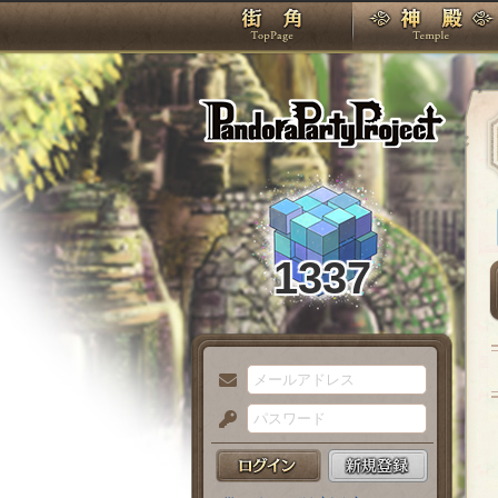
TOP
Pando
1337
メ
ー
パ
ル
ス