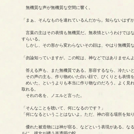
無機質な声が無機質な空間に響く。
「まぁ、そんなものを連れているんだから。知らないはず
言葉の主はその表情も無機質だ。無表情というわけではな
すらいる。
しかし、その形から変わらないその顔は、やはり無機質な
「勿論知っていますが。この蛇は、神などではありません
答える声も、また無機質である。形容するなら、冷たいと
その声の主も、作り物めいた白い顔で、ぴくりとも表情を
めいた、というよりも本当に作り物なのだろう。よく見れ
取れる。
それの名を、ノエルと言った。
「そんなことを聴いて、何になるのです？」
「何になるということはないよ。ただ、神の宿る場所を知
優れた被造物には神が宿る、などという表現がある。なる
ルに、彼女が纏う半透明の蛇。