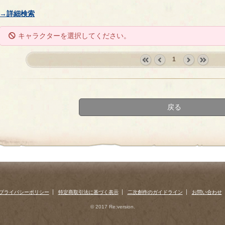
→詳細検索
キャラクターを選択してください。
1
«
‹
next
last
first
prev
›
»
戻る
プライバシーポリシー
特定商取引法に基づく表示
二次創作のガイドライン
お問い合わせ
© 2017 Re:version.