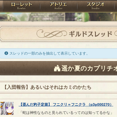
神殿
ローレット
アトリエ
raPartyProject
ギルドスレッド
スレッドの一部のみを抽出して表示しています。
遥か夏のカプリチ
【入団報告】あるいはそれはカミのかたち
【
歪んだ杓子定規
】
フニクリ
＝
フニクラ
（
p3p000270
）
「蛇は神性なものと見られているってのは知ってるかな」