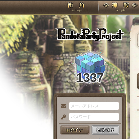
TOP
Pando
1337
メ
ー
パ
ル
ス