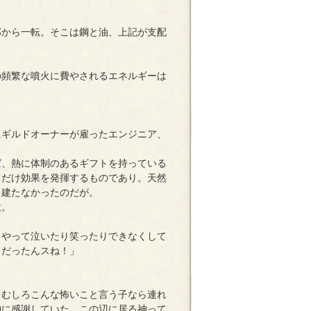
から一転。そこは鋼と油、上記が支配
の頻繁な噴火に費やされるエネルギーは
ギルドオーナーが雇ったエンジニア、
、熱に体制のあるギフトを持っている
てだけ効果を発揮するものであり。天然
も建たなかったのだが。
意。
うやって泣いたり笑ったりできなくして
りだったんスね！」
むしろこんな怖いこと言う子なら連れ
神に感謝していた。この辺に居る神って