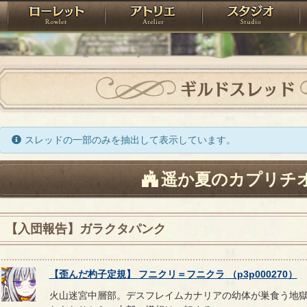
神殿
ローレット
アトリエ
raPartyProject
ギルドスレッド
スレッドの一部のみを抽出して表示しています。
遥か夏のカプリチ
【入団報告】ガラクタパンク
【
歪んだ杓子定規
】
フニクリ
＝
フニクラ
（
p3p000270
）
火山迷宮中層部。デスフレイムカナリアの幼体が巣食う地