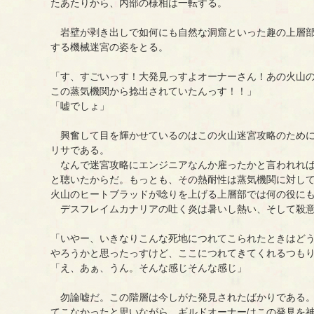
たあたりから、内部の様相は一転する。
岩壁が剥き出しで如何にも自然な洞窟といった趣の上層部
する機械迷宮の姿をとる。
「す、すごいっす！大発見っすよオーナーさん！あの火山
この蒸気機関から捻出されていたんっす！！」
「嘘でしょ」
興奮して目を輝かせているのはこの火山迷宮攻略のために
リサである。
なんで迷宮攻略にエンジニアなんか雇ったかと言われれば
と聴いたからだ。もっとも、その熱耐性は蒸気機関に対し
火山のヒートブラッドが唸りを上げる上層部では何の役に
デスフレイムカナリアの吐く炎は暑いし熱い、そして殺
「いやー、いきなりこんな死地につれてこられたときはど
やろうかと思ったっすけど、ここにつれてきてくれるつも
「え、あぁ、うん。そんな感じそんな感じ」
勿論嘘だ。この階層は今しがた発見されたばかりである。
てこなかったと思いながら、ギルドオーナーはこの発見を