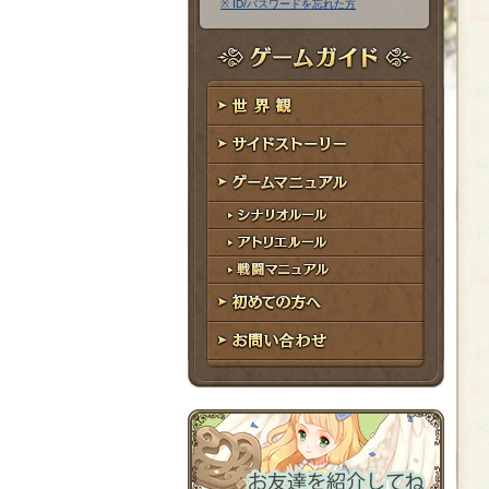
※ ID/パスワードを忘れた方
ア
ワ
ド
ー
レ
ド
ゲームガイド
ス
世界観
サイドストーリー
ゲームマニュアル
シナリオルール
アトリエルール
戦闘マニュアル
初めての方へ
お問い合わせ