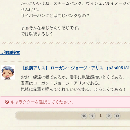
かっこいいよね、スチームパンク。ヴィジュアルイメージ
せんけど。
サイバーパンクとは同じパンクなの？
まぁそんな感じそんな感じです。
では以後よろしく
→詳細検索
【
鉄腕アリス
】
ローガン
・
ジョージ
・
アリス
（
p3p005181
おお、練達の者であるか、勝手に親近感抱いとくである。
吾輩はローガン・ジョージ・アリスである。
気軽に先輩と呼んでくれていいである、よろしくである！
キャラクターを選択してください。
1
«
‹
next
last
first
prev
›
»