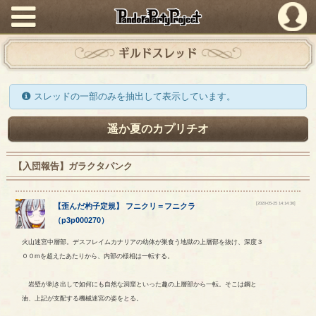
PandoraPartyProject
ギルドスレッド
スレッドの一部のみを抽出して表示しています。
遥か夏のカプリチオ
【入団報告】ガラクタパンク
[2020-05-25 14:14:36]
【
歪んだ杓子定規
】
フニクリ
＝
フニクラ
（
p3p000270
）
火山迷宮中層部。デスフレイムカナリアの幼体が巣食う地獄の上層部を抜け、深度３
００mを超えたあたりから、内部の様相は一転する。
岩壁が剥き出しで如何にも自然な洞窟といった趣の上層部から一転。そこは鋼と
油、上記が支配する機械迷宮の姿をとる。