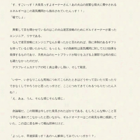
「す、すごいっす！大発見っすよオーナーさん！あの火山の頻繁な噴火に費やされる
エネルギーはこの蒸気機関から捻出されていたんっす！！」
「嘘でしょ」
興奮して目を輝かせているのはこの火山迷宮攻略のためにギルドオーナーが雇った
エンジニア、リサである。
なんで迷宮攻略にエンジニアなんか雇ったかと言われれば、熱に体制のあるギフト
を持っていると聴いたからだ。もっとも、その熱耐性は蒸気機関に対してだけ効果を
発揮するものであり。天然火山のヒートブラッドが唸りを上げる上層部では何の役に
も建たなかったのだが。
デスフレイムカナリアの吐く炎は暑いし熱い、そして殺意。
「いやー、いきなりこんな死地につれてこられたときはどうやって泣いたり笑ったり
できなくしてやろうかと思ったっすけど、ここにつれてきてくれるつもりだったんス
ね！」
「え、あぁ、うん。そんな感じそんな感じ」
勿論嘘だ。この階層は今しがた発見されたばかりである。むしろこんな怖いこと言
う子なら連れてこなかったと思いながら、ギルドオーナーはこの発見を神に感謝して
いた。この辺に居る神って概ね邪神だけど。
「よっしゃ、早速探索っす！あのへん解体してみていいっすか！？」