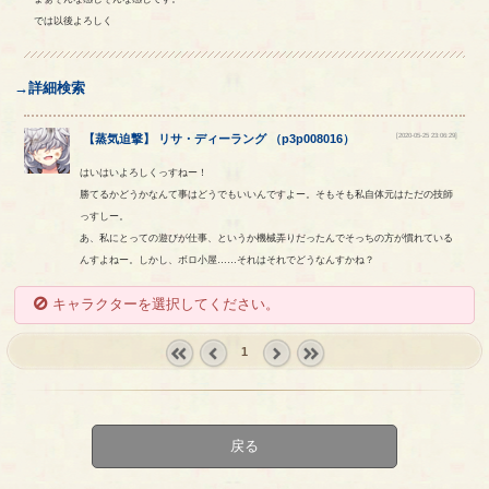
では以後よろしく
→詳細検索
[2020-05-25 23:06:29]
【
蒸気迫撃
】
リサ
・
ディーラング
（
p3p008016
）
はいはいよろしくっすねー！
勝てるかどうかなんて事はどうでもいいんですよー。そもそも私自体元はただの技師
っすしー。
あ、私にとっての遊びが仕事、というか機械弄りだったんでそっちの方が慣れている
んすよねー。しかし、ボロ小屋……それはそれでどうなんすかね？
キャラクターを選択してください。
1
« first
‹
next ›
last »
prev
戻る