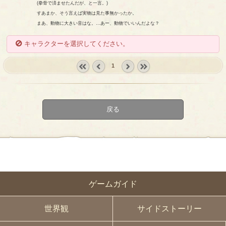
(拳骨で済ませたんだが、と一言。)
すあまか、そう言えば実物は見た事無かったか。
まあ、動物に大きい音はな。…あー、動物でいいんだよな？
キャラクターを選択してください。
1
« first
‹
next ›
last »
prev
戻る
ゲームガイド
世界観
サイドストーリー