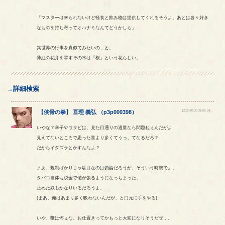
「マスターは来られないけど軽食と飲み物は提供してくれるそうよ。あとは各々好き
なものを持ち寄ってオハナミなんてどうかしら」
異世界の行事を真似てみたいの、と。
薄紅の花弁を零すその木は『桜』という花らしい。
→詳細検索
[2020-07-20 21:02:14]
【
侠骨の拳
】
亘理
義弘
（
p3p000398
）
いやな？辛子やワサビは、見た目通りの適量なら問題ねぇんだがよ
見えてないところで思った量より多くてうっ、てなるだろ？
だからイタズラとかすんなよ？
まあ、規制ばかりじゃ駄目なのは勿論だろうが、そういう時勢でよ。
タバコ自体も税金で値が張るようになっちまった。
止めた奴もかなりいるだろうよ。
(まあ、俺はあまり多く吸わないんだが、と口元に手をやる)
いや、鞭は怖ぇな。お仕置きってかもっと大変になりそうだぜ…。