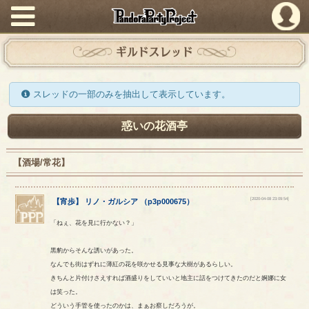
PandoraPartyProject
ギルドスレッド
スレッドの一部のみを抽出して表示しています。
惑いの花酒亭
【酒場/常花】
[2020-04-08 23:09:54]
【
宵歩
】
リノ
・
ガルシア
（
p3p000675
）
「ねぇ、花を見に行かない？」
黒豹からそんな誘いがあった。
なんでも街はずれに薄紅の花を咲かせる見事な大樹があるらしい。
きちんと片付けさえすれば酒盛りをしていいと地主に話をつけてきたのだと婀娜に女
は笑った。
どういう手管を使ったのかは、まぁお察しだろうが。