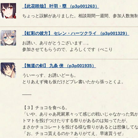
【
此花咲哉
】
叶羽
・
塁
（
p3p001263
）
ちょっと誤解がありました。相談期間一週間、参加人数無
【
虹彩の彼方
】
セレン
・
ハーツクライ
（
p3p001329
）
お誘い、ありがとうございます…。
参加させてもらうので、よろしくです（ぺこり
【
無道の剣
】
九条
侠
（
p3p001935
）
ういーっす、お誘いどーも。
とりあえず俺も仮だけどプレ書いたから張っとくよ。
───
【３】チョコを食べる。
「いや、ありゃあ死屍累々って感じの戦いじゃなかった気
トマトを投げつけたりする祭りがあるのは知ってたが、
まさかチョコレートを投げる様な祭りがあるとは想像して
「お、チョコ貰えるのか？ありがてえ、早速貰うぜ」