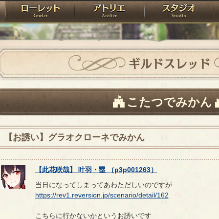
神殿
ローレット
アトリエ
raPartyProject
ギルドスレッド
こたつでみかん
【お誘い】グラオクローネでみかん
【
此花咲哉
】
叶羽
・
塁
（
p3p001263
）
当日になってしまってあわただしいのですが
https://rev1.reversion.jp/scenario/detail/162
こちらに行かないかというお誘いです