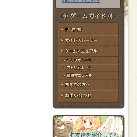
※ ID/パスワードを忘れた方
ア
ワ
ド
ー
レ
ド
ゲームガイド
ス
世界観
サイドストーリー
ゲームマニュアル
シナリオルール
アトリエルール
戦闘マニュアル
初めての方へ
お問い合わせ