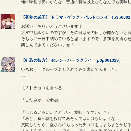
俺の味覚は安いからな、普通の料理以上ならなんでも美味
【
蒼剣の弟子
】
ドラマ
・
ゲツク
・
バルトロメイ
（
p3p0001
お誘い、ありがとうございます！
大変申し訳ないのですが、その日はその日しか開かないと
そちらに一日中詰めていると思いますので、参加を見送ら
楽しんできてくださいませ！
【
虹彩の彼方
】
セレン
・
ハーツクライ
（
p3p001329
）
いちおう、グループ名も入れてみて書いてみました。
↓↓
【３】チョコを食べる
「こたみか」で参加。
「ししるいるい…？どういう意味、ですか…？」
「あと、食べ物を投げてあそんではいけないような…」
質問しながら、塁さんにもらったチョコをちまちまとかじ
「あまくておいしい、です…。でも、食べ過ぎないように