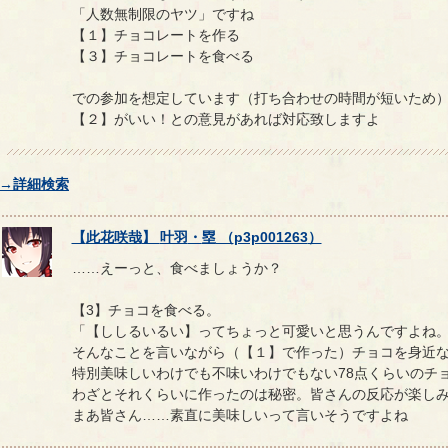
「人数無制限のヤツ」ですね
【１】チョコレートを作る
【３】チョコレートを食べる
での参加を想定しています（打ち合わせの時間が短いため
【２】がいい！との意見があれば対応致しますよ
→詳細検索
【
此花咲哉
】
叶羽
・
塁
（
p3p001263
）
……えーっと、食べましょうか？
【3】チョコを食べる。
「【ししるいるい】ってちょっと可愛いと思うんですよね
そんなことを言いながら（【１】で作った）チョコを身近
特別美味しいわけでも不味いわけでもない78点くらいのチ
わざとそれくらいに作ったのは秘密。皆さんの反応が楽し
まあ皆さん……素直に美味しいって言いそうですよね