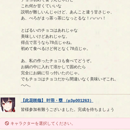
これ何か甘くていいな
説明が難しいんじゃけど、あんこと違う甘さじゃ、
あ、べろがまっ茶っ茶になっとるな！ハハハ！
とばるいのチョコはあれじゃな
美味しいけどあれじゃな。
得点で言うなら78点じゃね。
初めて食べるけど何となく78点じゃ。
あ、私の作ったチョコも食べてどうぞ。
お鍋の中に入れて溶かして固めたら
完全にお鍋に引っ付いたのじゃ。
でもチョコはチョコだから間違いなく美味いぞこれ。
へへ。
【
此花咲哉
】
叶羽
・
塁
（
p3p001263
）
皆様参加有難うございました。完成を待ちましょう
キャラクターを選択してください。