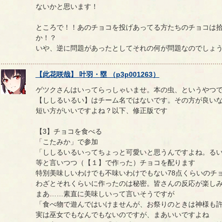
ないかと思います！
ところで！！あのチョコを投げあってる方たちのチョコは
か！？
いや、逆に問題があったとしてそれの何が問題なのでしょ
【
此花咲哉
】
叶羽
・
塁
（
p3p001263
）
ゲツクさんはいってらっしゃいませ。本の虫、というやつ
【ししるいるい】はチーム名ではないです。その方が良い
短い方がいいですよね？以下、修正版です
【3】チョコを食べる
「こたみか」で参加
「ししるいるいってちょっと可愛いと思うんですよね。る
等と言いつつ（【１】で作った）チョコを配ります
特別美味しいわけでも不味いわけでもない78点くらいのチ
わざとそれくらいに作ったのは秘密。皆さんの反応が楽し
まあ……素直に美味しいって言いそうですが
「食べ物で遊んではいけませんが、お祭りのときは神様も
実は巫女でもなんでもないのですが、まあいいですよね