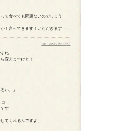
拾って食べても問題ないのでしょう
うか！言ってきます！いただきます！
[2018-02-19 23:57:53]
ですね
なら変えますけど！
いるい。」
ョコ
みです
許してくれるんですよ」