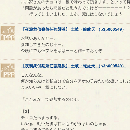
ルル家さんのチョコは「後で味わって頂きます」といって
「問題があったら問題だと思うんですけどーーーーーー！
……行ってしまいました。まあ、死にはしないでしょう
【
夜鴉衆偵察兼任強襲派
】
土岐
・
蛇紋天
（
p3p000549
）
お誘いありがとー。
参加してきたのじゃー。
今晩にでも仮プレをばばーっと作っておくぞ
【
夜鴉衆偵察兼任強襲派
】
土岐
・
蛇紋天
（
p3p000549
）
こんなんな。
何か知らんけど私自分で自分をアホの子みたいな扱いにし
まぁいいや、気にしない。
「こたみか」で参加するのじゃ。
【3】
チョコたべまっする。
いやぁ、動いた後は甘いものがうまいのじゃぁ。
チョコ初めて食うんじゃけど