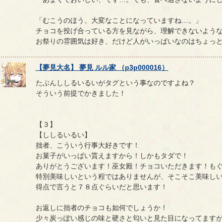
「むこうのほう、大変なことになっていますね…。」
チョコを投げ合っている方を見ながら、理解できないよう
お祭りの雰囲気は好き、だけど人がいっぱいなのはちょっ
【
夢見大名
】
夢見
ルル家
（
p3p000016
）
たぶんししるいるいがタグという事なのですよね？
そういう前提でかきました！
【３】
【ししるいるい】
拙者、こういう行事大好きです！
お菓子がいっぱい貰えますから！しかもタダで！
ありがとうございます！巫女殿！チョコいただきます！も
特別美味しいという程ではありませんが、そこそこ美味し
得点で言うと７８点ぐらいだと思います！
お返しに拙者のチョコも如何でしょうか！
少々炭っぽい感じの味と硬さと匂いと見た目になってます