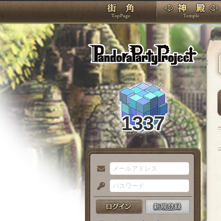
TOP
Pando
1337
メ
ー
パ
ル
ス