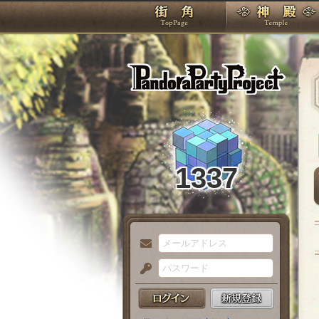
TOP
Pando
1337
メ
ー
パ
ル
ス