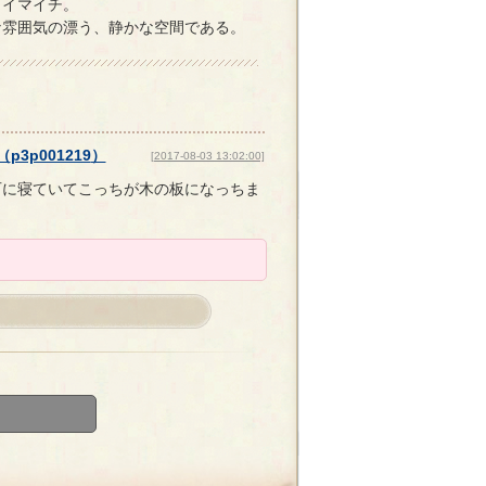
、イマイチ。
な雰囲気の漂う、静かな空間である。
（
p3p001219
）
[2017-08-03 13:02:00]
石に寝ていてこっちが木の板になっちま