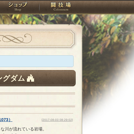
スタジオ
ショップ
闘技場
ングダム
1073
）
[2017-08-03 08:29:02]
さな川が流れている岩場。