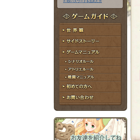
※ ID/パスワードを忘れた方
ア
ワ
ド
ー
レ
ド
ゲームガイド
ス
世界観
サイドストーリー
ゲームマニュアル
シナリオルール
アトリエルール
戦闘マニュアル
初めての方へ
お問い合わせ