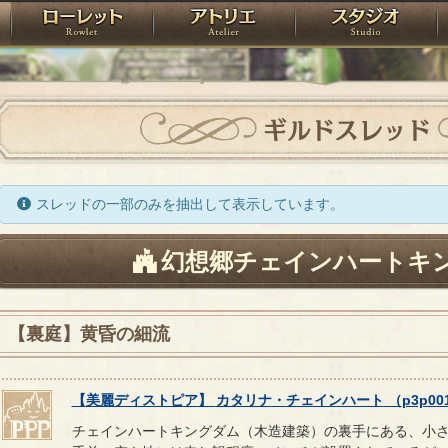
神殿
ローレット
アトリエ
raPartyProject
ギルドスレッド
スレッドの一部のみを抽出して表示しています。
幻想郷チェインハートキ
【裏庭】黄昏の細流
【
美麗ディストピア
】
カタリナ
・
チェインハート
（
p3p00
チェインハートキングダム（木造建築）の裏手にある、小