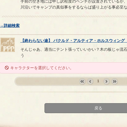
手前の空き地には申し訳程度のベンチが設置されているが
川沿いでキャンプの真似事をするならば盛り上がる事必至
→詳細検索
【
終わらない途
】
バクルド
・
アルティア
・
ホルスウィング
そんじゃあ、適当にテント張っていいかい？木の板じゃ流
う
キャラクターを選択してください。
1
«
‹
next
last
first
prev
›
»
戻る