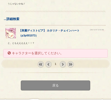
うじゃないかね！
→詳細検索
[2017-12-07 12:51:59]
【
美麗ディストピア
】
カタリナ
・
チェインハート
（
p3p001073
）
と、ともえええええ！！？
キャラクターを選択してください。
1
« first
‹
next ›
last »
prev
戻る