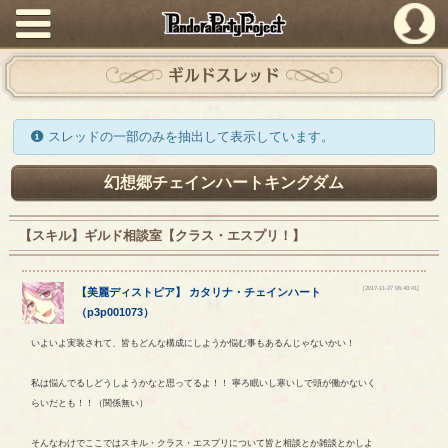
PandoraPartyProject
ギルドスレッド
スレッドの一部のみを抽出して表示しています。
幻想郷チェインハートキングダム
【スキル】ギルド相談室【クラス・エスプリ！】
[2017-11-27 06:40:41]
【
美麗ディストピア
】
カタリナ
・
チェインハート
（
p3p001073
）
いよいよ実装されて、皆もどんな構成にしようか悩む事もあるんじゃないかい！
私は悩んでるしどうしようかなと思ってるよ！！ 寧ろ眠いし寒いしで頭が働かないく
らいだとも！！（関係無い）
そんなわけでここではスキル・クラス・エスプリについて皆と相談とか雑談とかしよ