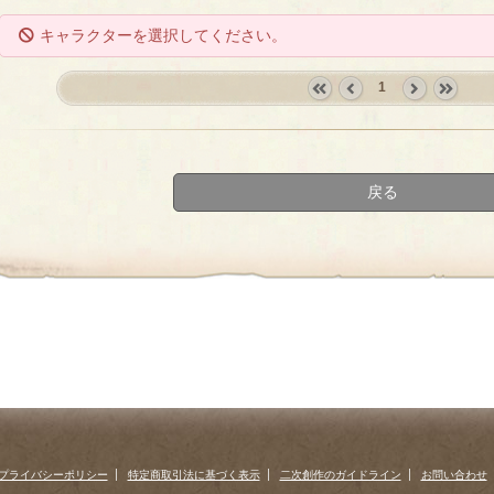
キャラクターを選択してください。
1
«
‹
next
last
first
prev
›
»
戻る
プライバシーポリシー
特定商取引法に基づく表示
二次創作のガイドライン
お問い合わせ