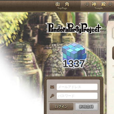
TOP
Pando
1337
メ
ー
パ
ル
ス