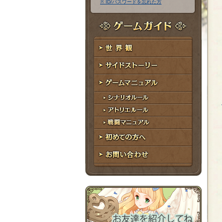
※ ID/パスワードを忘れた方
ア
ワ
ド
ー
レ
ド
ゲームガイド
ス
世界観
サイドストーリー
ゲームマニュアル
シナリオルール
アトリエルール
戦闘マニュアル
初めての方へ
お問い合わせ