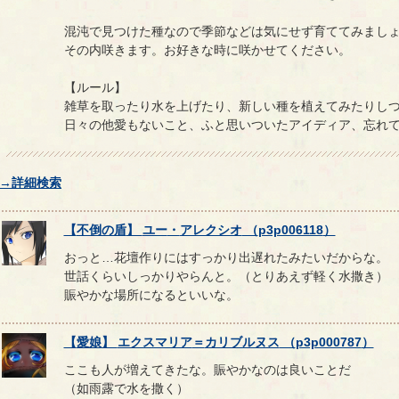
混沌で見つけた種なので季節などは気にせず育ててみまし
その内咲きます。お好きな時に咲かせてください。
【ルール】
雑草を取ったり水を上げたり、新しい種を植えてみたりし
日々の他愛もないこと、ふと思いついたアイディア、忘れ
→詳細検索
【
不倒の盾
】
ユー
・
アレクシオ
（
p3p006118
）
おっと…花壇作りにはすっかり出遅れたみたいだからな。
世話くらいしっかりやらんと。（とりあえず軽く水撒き）
賑やかな場所になるといいな。
【
愛娘
】
エクスマリア
＝
カリブルヌス
（
p3p000787
）
ここも人が増えてきたな。賑やかなのは良いことだ
（如雨露で水を撒く）