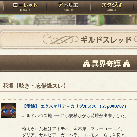
神殿
ローレット
アトリエ
raPartyProject
ギルドスレッド
異界奇譚
花壇【呟き・忘備録スレ】
【
愛娘
】
エクスマリア
＝
カリブルヌス
（
p3p000787
）
ギルドハウス地上部に小規模ながら花壇が出来ました。
植えられた種はアネモネ、金木犀、マリーゴールド、
ダリア、サルビア、ガーベラ、コスモス、らしき花々。