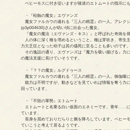
ベヒーモスに付き従いますが後述のエトムートの指示にも
・『枯蝕の魔女』エヴァンズ
魔女ファルカウの連れる『三人の精霊』の一人。アレクシ
(p3p004630)さんが幼い頃に出会った魔女。
『魔女の魔法（エヴァンズ・キス）』と呼ばれた奇病を発
人の体に深く種を埋めるということ。種は芽吹き、寄生主
力欠乏症となった幼子は其の儘死に至ることも多いのです
その逸話の通り、エヴァンズは『魔力を吸い揚げる』力に
の魔法支援に長けていそうです。
・『？？の魔女』ルグドゥース
魔女ファルカウの連れる『三人の精霊』の一人。御伽噺に
能力は不明ですが、動きなどを見ていれば情報を奪う力に
回っています。
・『不毀の軍勢』エトムート
エトムートと名乗る白い仮面のエネミーです。青年……に
ています。
長身を屈めておりだらりと腕を降ろしています。ベヒーモ
ていこうと考えて居るようです。