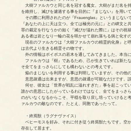
大樹ファルカウと同じ名を冠する魔女。大樹がまだ名を持
を維持し、滅びを濾過する事を目的に『まじない』を用い
その際に利用されたのが『Frauenglas』というまじない
『あなたの上に天は立つ。全ては極光の元に』との碑文と
罪の裁定を行なうかの如く『滅びが溢れた際に』はその祝
ある者は岩となり一輪の花を咲かせて崩れ落ちる病と化す
現在のファルカウは『大樹ファルカウの精霊的化身』と呼
は古代より生きる精霊その物です。
外の情報はポイボスの若木を通してみてきました。本当に
ファルカウは『樹』であるため、己が生きていれば新たな
そ全てをまっさらにしても構わないとの考えです。
焔のまじないを利用する事は判明していますが、その他の
意思疎通は出来ますが、意思の疎通が可能なだけです。説
何せ、彼女は「世界が戦乱に溢れすぎた」事を起こっています
誰かの意思にしたがっているわけではなく、全てをまっさ
のがいなくなるからこそ、平穏を取り戻し培っていけると
ァルカウの敵なのです。たとえ、同胞であったって。
・終焉獣（ラグナヴァイス）
ベヒーモスを好み、それに付き従う終焉獣たちです。空か
存在して居ます。