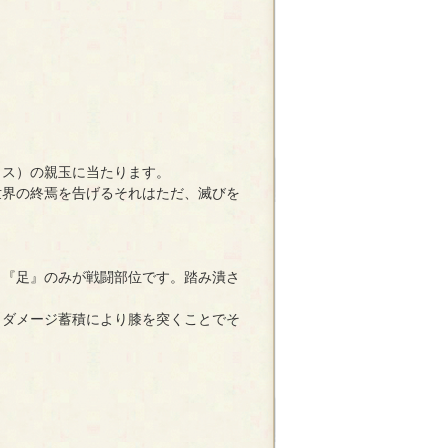
ス）の親玉に当たります。
界の終焉を告げるそれはただ、滅びを
『足』のみが戦闘部位です。踏み潰さ
ダメージ蓄積により膝を突くことでそ