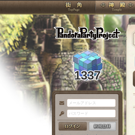
TOP
Pando
1337
メ
ー
パ
ル
ス