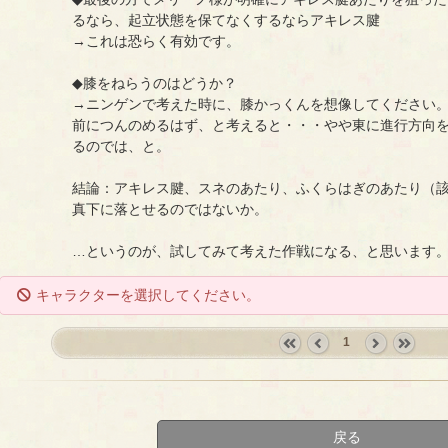
るなら、起立状態を保てなくするならアキレス腱
→これは恐らく有効です。
◆膝をねらうのはどうか？
→ニンゲンで考えた時に、膝かっくんを想像してください
前につんのめるはず、と考えると・・・やや東に進行方向
るのでは、と。
結論：アキレス腱、スネのあたり、ふくらはぎのあたり（
真下に落とせるのではないか。
…というのが、試してみて考えた作戦になる、と思います
キャラクターを選択してください。
1
«
‹
next
last
first
prev
›
»
戻る