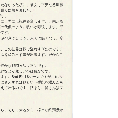
たなかった頃に、彼女は平安なる世界
て眠りに着きました。
です。
共に世界には祝福を齎しますが、来たる
福の代償のように呪いが顕現します。罪
のです。
ぶべきでしょう。人では無くなり、今
、この世界は戦で溢れすぎたのです。
命を産み出す事が出来ます。だからこ
細かな戦闘方法は不明です。
得などが難しいのは確かです。
。Bad End 8の一人ですが、他の
らにさえすれば戦という手段を選んだも
考えて居るのです。詰まり、皆さんはフ
ら、そして大地から、様々な終焉獣が