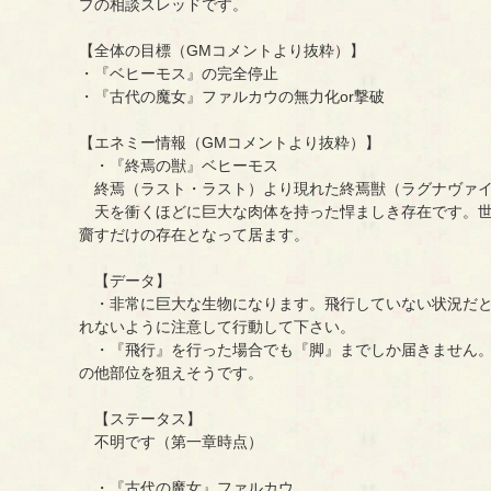
プの相談スレッドです。
【全体の目標（GMコメントより抜粋）】
・『ベヒーモス』の完全停止
・『古代の魔女』ファルカウの無力化or撃破
【エネミー情報（GMコメントより抜粋）】
・『終焉の獣』ベヒーモス
終焉（ラスト・ラスト）より現れた終焉獣（ラグナヴァイ
天を衝くほどに巨大な肉体を持った悍ましき存在です。世
齎すだけの存在となって居ます。
【データ】
・非常に巨大な生物になります。飛行していない状況だと
れないように注意して行動して下さい。
・『飛行』を行った場合でも『脚』までしか届きません。
の他部位を狙えそうです。
【ステータス】
不明です（第一章時点）
・『古代の魔女』ファルカウ