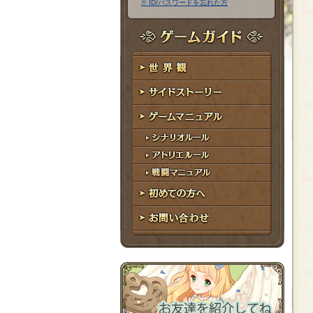
※ ID/パスワードを忘れた方
ア
ワ
ド
ー
レ
ド
ゲームガイド
ス
世界観
サイドストーリー
ゲームマニュアル
シナリオルール
アトリエルール
戦闘マニュアル
初めての方へ
お問い合わせ