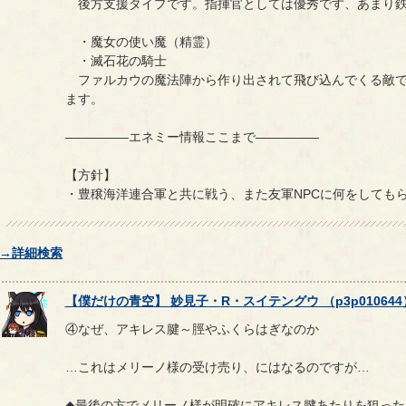
後方支援タイプです。指揮官としては優秀です、あまり鉄
・魔女の使い魔（精霊）
・滅石花の騎士
ファルカウの魔法陣から作り出されて飛び込んでくる敵で
ます。
―――――エネミー情報ここまで―――――
【方針】
・豊穣海洋連合軍と共に戦う、また友軍NPCに何をしても
→詳細検索
【
僕だけの青空
】
妙見子
・
R
・
スイテングウ
（
p3p010644
④なぜ、アキレス腱～脛やふくらはぎなのか
…これはメリーノ様の受け売り、にはなるのですが…
◆最後の方でメリーノ様が明確にアキレス腱あたりを狙った