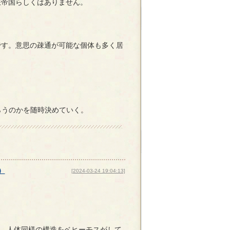
帝国らしくはありません。
す。意思の疎通が可能な個体も多く居
らうのかを随時決めていく。
）
[2024-03-24 19:04:13]
。人体同様の構造をベヒーモスがして