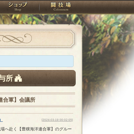
スタジオ
ショップ
闘技場
与所
連合軍】会議所
）
[2024-03-19 00:02:05]
戦場へ赴く【豊穣海洋連合軍】のグルー