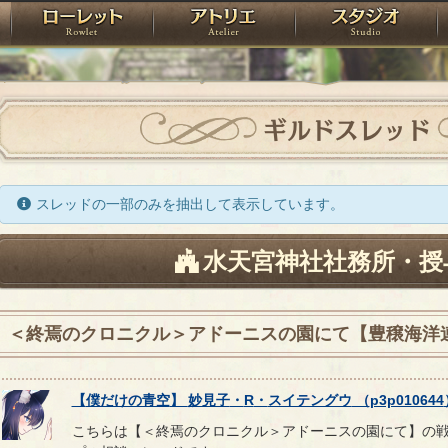
神殿
ローレット
アトリエ
raPartyProject
ギルドスレッド
スレッドの一部のみを抽出して表示しています。
水天宮神社社務所・授
＜終焉のクロニクル＞アドーニスの園にて【豊穣海洋
【
僕だけの青空
】
妙見子
・
R
・
スイテングウ
（
p3p010644
こちらは【＜終焉のクロニクル＞アドーニスの園にて】の