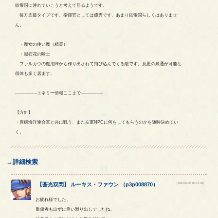
鉄帝国に連れていこうと考えて居るようです。
後方支援タイプです。指揮官としては優秀です、あまり鉄帝国らしくはありませ
ん。
・魔女の使い魔（精霊）
・滅石花の騎士
ファルカウの魔法陣から作り出されて飛び込んでくる敵です。意思の疎通が可能な
個体も多く居ます。
―――――エネミー情報ここまで―――――
【方針】
・豊穣海洋連合軍と共に戦う、また友軍NPCに何をしてもらうのかを随時決めてい
く。
→詳細検索
[2024-03-23 00:17:34]
【
蒼光双閃
】
ルーキス
・
ファウン
（
p3p008870
）
お疲れ様でした。
重傷者も出ずに良い滑り出しでしたね。