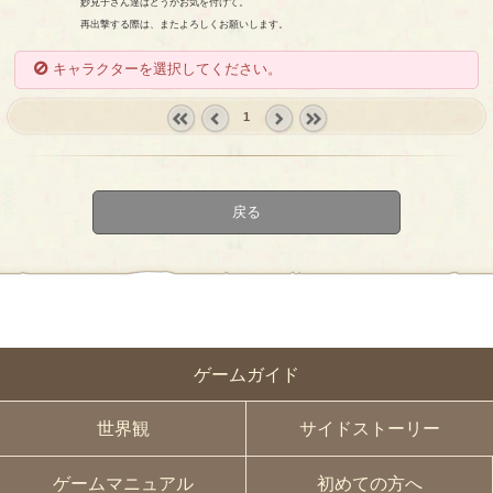
妙見子さん達はどうかお気を付けて。
再出撃する際は、またよろしくお願いします。
キャラクターを選択してください。
1
« first
‹
next ›
last »
prev
戻る
ゲームガイド
世界観
サイドストーリー
ゲームマニュアル
初めての方へ