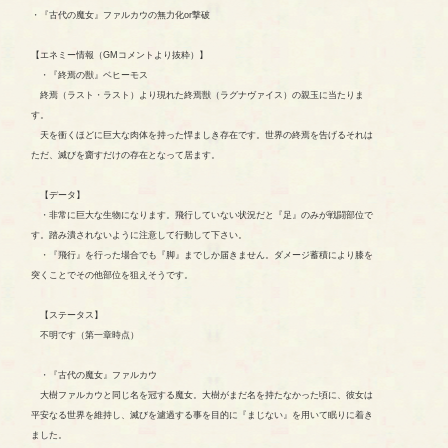
・『古代の魔女』ファルカウの無力化or撃破
【エネミー情報（GMコメントより抜粋）】
・『終焉の獣』ベヒーモス
終焉（ラスト・ラスト）より現れた終焉獣（ラグナヴァイス）の親玉に当たりま
す。
天を衝くほどに巨大な肉体を持った悍ましき存在です。世界の終焉を告げるそれは
ただ、滅びを齎すだけの存在となって居ます。
【データ】
・非常に巨大な生物になります。飛行していない状況だと『足』のみが戦闘部位で
す。踏み潰されないように注意して行動して下さい。
・『飛行』を行った場合でも『脚』までしか届きません。ダメージ蓄積により膝を
突くことでその他部位を狙えそうです。
【ステータス】
不明です（第一章時点）
・『古代の魔女』ファルカウ
大樹ファルカウと同じ名を冠する魔女。大樹がまだ名を持たなかった頃に、彼女は
平安なる世界を維持し、滅びを濾過する事を目的に『まじない』を用いて眠りに着き
ました。