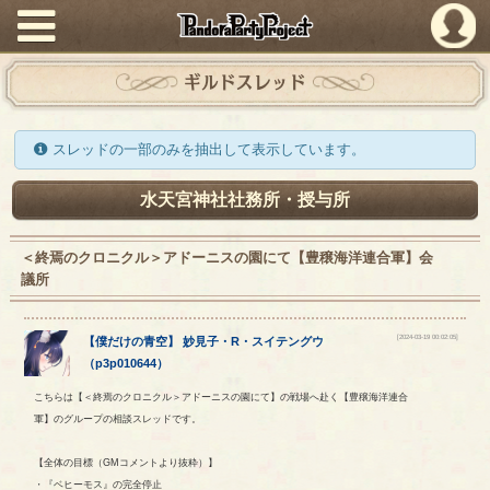
PandoraPartyProject
ギルドスレッド
スレッドの一部のみを抽出して表示しています。
水天宮神社社務所・授与所
＜終焉のクロニクル＞アドーニスの園にて【豊穣海洋連合軍】会
議所
[2024-03-19 00:02:05]
【
僕だけの青空
】
妙見子
・
R
・
スイテングウ
（
p3p010644
）
こちらは【＜終焉のクロニクル＞アドーニスの園にて】の戦場へ赴く【豊穣海洋連合
軍】のグループの相談スレッドです。
【全体の目標（GMコメントより抜粋）】
・『ベヒーモス』の完全停止