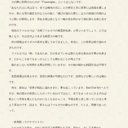
その際に利用されたのが『Frauenglas』というまじないです。
『あなたの上に天は立つ。全ては極光の元に』との碑文と共に世界には祝福を齎しま
すが、来たる罪の裁定を行なうかの如く『滅びが溢れた際に』はその祝福の代償のよ
うに呪いが顕現します。罪ある者は岩となり一輪の花を咲かせて崩れ落ちる病と化す
のです。
現在のファルカウは『大樹ファルカウの精霊的化身』と呼ぶべきでしょう。人では
無くなり、今は古代より生きる精霊その物です。
外の情報はポイボスの若木を通してみてきました。本当に、この世界は戦で溢れす
ぎたのです。
ファルカウは『樹』であるため、己が生きていれば新たな命を産み出す事が出来ま
す。だからこそ全てをまっさらにしても構わないとの考えです。
焔のまじないを利用する事は判明していますが、その他の細かな戦闘方法は不明で
す。
意思疎通は出来ますが、意思の疎通が可能なだけです。説得などが難しいのは確か
です。
何せ、彼女は「世界が戦乱に溢れすぎた」事を起こっています。Bad End 8の一人で
すが、他の誰かの意思にしたがっているわけではなく、全てをまっさらにさえすれば
戦という手段を選んだものがいなくなるからこそ、平穏を取り戻し培っていけると考
えて居るのです。詰まり、皆さんはファルカウの敵なのです。たとえ、同胞であった
って。
・終焉獣（ラグナヴァイス）
ベヒーモスを好み、それに付き従う終焉獣たちです。空から、そして大地から、