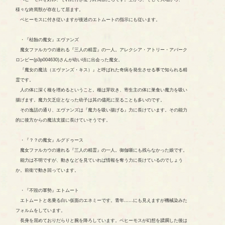
様々な終焉獣が存在して居ます。
ベヒーモスに付き従いますが後述のエトムートの指示にも従います。
・『枯蝕の魔女』エヴァンズ
魔女ファルカウの連れる『三人の精霊』の一人。アレクシア・アトリー・アバーク
ロンビー(p3p004630)さんが幼い頃に出会った魔女。
『魔女の魔法（エヴァンズ・キス）』と呼ばれた奇病を発生させる事で知られる精
霊です。
人の体に深く種を埋めるということ。種は芽吹き、寄生主の体に巣食い魔力を吸い
揚げます。魔力欠乏症となった幼子は其の儘死に至ることも多いのです。
その逸話の通り、エヴァンズは『魔力を吸い揚げる』力に長けています。その能力
的に後方からの魔法支援に長けていそうです。
・『？？の魔女』ルグドゥース
魔女ファルカウの連れる『三人の精霊』の一人。御伽噺にも残らなかった娘です。
能力は不明ですが、動きなどを見ていれば情報を奪う力に長けているのでしょう
か。前衛で動き回っています。
・『不毀の軍勢』エトムート
エトムートと名乗る白い仮面のエネミーです。青年……にも見えますが機械染みた
フォルムをしています。
長身を屈めておりだらりと腕を降ろしています。ベヒーモスが幻想を蹂躙した後は