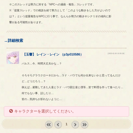
※このスレッドは勢力に対する「NPCへの連絡・報告」スレッドです。
※「提案スレッド」での相談を経て勢力として「このような動きをした方がよいので
は？」という提案報告をNPCに行う事で、なんらか勢力の動きやシナリオの傾向に影
響がある可能性があります。
→詳細検索
[2023-01-30 15:55:34]
【
玉響
】
レイン
・
レイン
（
p3p010586
）
パルス…今、時間大丈夫かな…？
そろそろグラウクローネだから…ラド・バウでも何か出来ないかと思ってるんだけ
ど…どうだろう…？
例えば…避難してきた人達とラド・バウ闘士達と僕等…皆で料理を作って食べたり…
何でもない事、話したり…
皆の…気持ちが折れないように…
キャラクターを選択してください。
1
« first
‹
next ›
last »