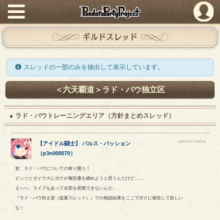
PandoraPartyProject
ギルドスレッド
スレッドの一部のみを抽出して表示しています。
＜六天覇道＞ラド・バウ独立区
● ラド・バウトレーニングエリア（方針まとめスレッド）
[2022-09-27 19:59:24]
【
アイドル闘士
】
パルス
・
パッション
（
p3n000070
）
皆、ラド・バウについての有り難う！
ビッツとガイウスにボクが報告書を纏めようと思うんだけど……
えへへ、ライブもあって全部を把握できないんだ。
『ラド・バウ控え室（提案スレッド）』での相談結果をここでボクに報告して欲しい
な！