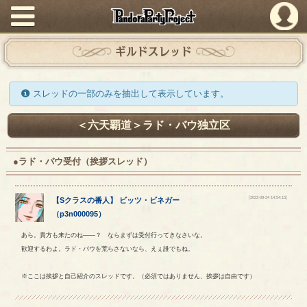
PandoraPartyProject
ギルドスレッド
スレッドの一部のみを抽出して表示しています。
＜六天覇道＞ラド・バウ独立区
●ラド・バウ受付（挨拶スレッド）
[2022-09-24 14:54:15]
【
Sクラスの番人
】
ビッツ
・
ビネガー
（
p3n000095
）
あら。貴方も来たのね――？ ならまずは受付行ってきなさいな。
歓迎するわよ。ラド・バウを荒らさないなら、えぇ誰でもね。
※ここは挨拶と自己紹介のスレッドです。（必須ではありません、挨拶は自由です）