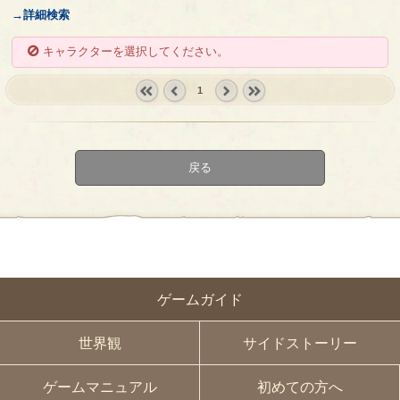
→詳細検索
キャラクターを選択してください。
1
« first
‹
next ›
last »
prev
戻る
ゲームガイド
世界観
サイドストーリー
ゲームマニュアル
初めての方へ